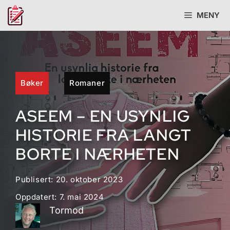
Hopp
MENY
til
innhold
Bøker
Romaner
ASEEM – EN USYNLIG
HISTORIE FRA LANGT
BORTE I NÆRHETEN
Publisert:
20. oktober 2023
Oppdatert:
7. mai 2024
Tormod