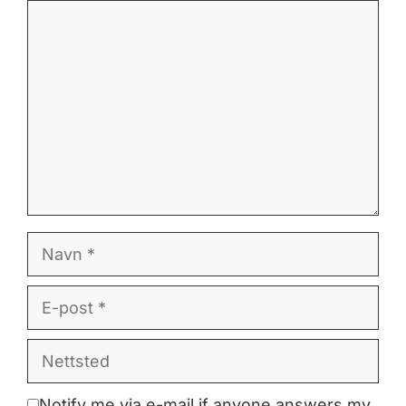
Kommentar
Navn
E-
post
Nettsted
Notify me via e-mail if anyone answers my