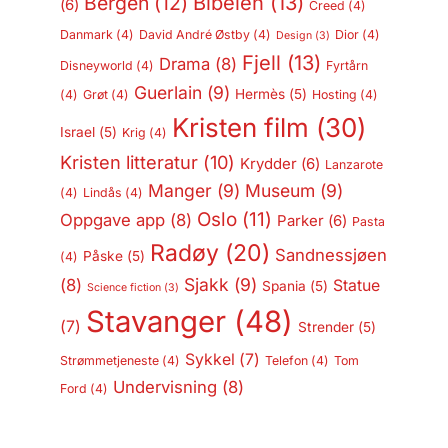
Bergen
(12)
Bibelen
(13)
(6)
Creed
(4)
Danmark
(4)
David André Østby
(4)
Dior
(4)
Design
(3)
Fjell
(13)
Drama
(8)
Disneyworld
(4)
Fyrtårn
Guerlain
(9)
Hermès
(5)
(4)
Grøt
(4)
Hosting
(4)
Kristen film
(30)
Israel
(5)
Krig
(4)
Kristen litteratur
(10)
Krydder
(6)
Lanzarote
Manger
(9)
Museum
(9)
(4)
Lindås
(4)
Oslo
(11)
Oppgave app
(8)
Parker
(6)
Pasta
Radøy
(20)
Sandnessjøen
Påske
(5)
(4)
Sjakk
(9)
(8)
Statue
Spania
(5)
Science fiction
(3)
Stavanger
(48)
(7)
Strender
(5)
Sykkel
(7)
Strømmetjeneste
(4)
Telefon
(4)
Tom
Undervisning
(8)
Ford
(4)