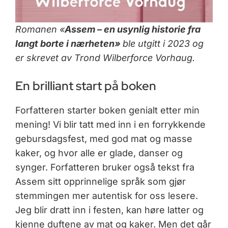
Romanen «
Assem
– en usynlig historie fra
langt borte i nærhete
n»
ble utgitt i 2023 og
er skrevet av Trond Wilberforce Vorhaug.
En brilliant start på boken
Forfatteren starter boken genialt etter min
mening! Vi blir tatt med inn i en forrykkende
gebursdagsfest, med god mat og masse
kaker, og hvor alle er glade, danser og
synger. Forfatteren bruker også tekst fra
Assem sitt opprinnelige språk som gjør
stemmingen mer autentisk for oss lesere.
Jeg blir dratt inn i festen, kan høre latter og
kjenne duftene av mat og kaker. Men det går