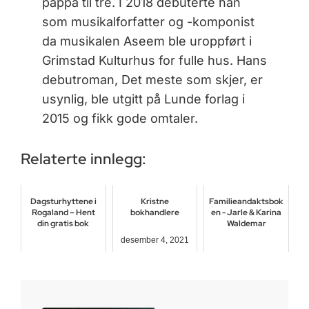
pappa til tre. I 2018 debuterte han
som musikalforfatter og -komponist
da musikalen Aseem ble uroppført i
Grimstad Kulturhus for fulle hus. Hans
debutroman, Det meste som skjer, er
usynlig, ble utgitt på Lunde forlag i
2015 og fikk gode omtaler.
Relaterte innlegg:
Dagsturhyttene i
Kristne
Familieandaktsbok
Rogaland – Hent
bokhandlere
en - Jarle & Karina
din gratis bok
Waldemar
desember 4, 2021
november 10, 2024
desember 18, 2017