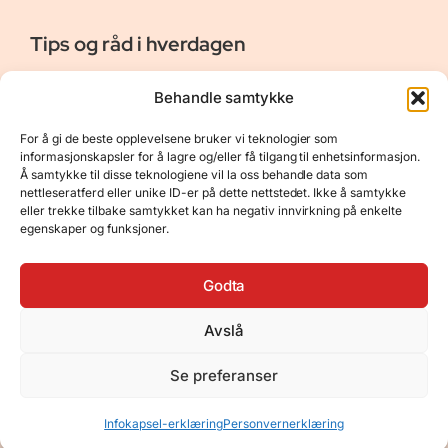
Tips og råd i hverdagen
Er vår bloggside hvor vi ønsker å dele våre opplevelser og
Behandle samtykke
gi deg råd og tips innen reiser, hotell - og restauranter,
naturopplevelser, personlig pleie, data, film og bøker m.m.
For å gi de beste opplevelsene bruker vi teknologier som
Nyttige Linker
Resurser
informasjonskapsler for å lagre og/eller få tilgang til enhetsinformasjon.
Å samtykke til disse teknologiene vil la oss behandle data som
Om oss
Personvernerklæring
nettleseratferd eller unike ID-er på dette nettstedet. Ikke å samtykke
eller trekke tilbake samtykket kan ha negativ innvirkning på enkelte
Kontakt
Opphavsrett
egenskaper og funksjoner.
Spørsmål og svar
Støtt oss
Godta
Avslå
© 2025 Tips og råd i hverdagen • Bygget
Se preferanser
med
GeneratePress
•
Hosted by
Hostinger
Infokapsel-erklæring
Personvernerklæring