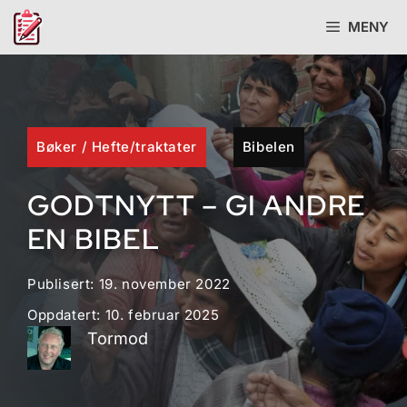
Hopp
MENY
til
innhold
Bøker
/
Hefte/traktater
Bibelen
GODTNYTT – GI ANDRE
EN BIBEL
Publisert:
19. november 2022
Oppdatert:
10. februar 2025
Tormod