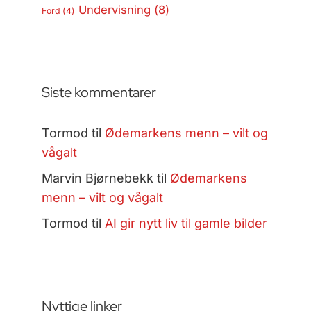
Undervisning
(8)
Ford
(4)
Siste kommentarer
Tormod
til
Ødemarkens menn – vilt og
vågalt
Marvin Bjørnebekk
til
Ødemarkens
menn – vilt og vågalt
Tormod
til
AI gir nytt liv til gamle bilder
Nyttige linker