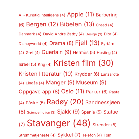
Apple
(11)
Barbering
AI - Kunstig intelligens
(4)
Bergen
(12)
Bibelen
(13)
(6)
Creed
(4)
Danmark
(4)
David André Østby
(4)
Dior
(4)
Design
(3)
Fjell
(13)
Drama
(8)
Disneyworld
(4)
Fyrtårn
Guerlain
(9)
Hermès
(5)
(4)
Grøt
(4)
Hosting
(4)
Kristen film
(30)
Israel
(5)
Krig
(4)
Kristen litteratur
(10)
Krydder
(6)
Lanzarote
Manger
(9)
Museum
(9)
(4)
Lindås
(4)
Oslo
(11)
Oppgave app
(8)
Parker
(6)
Pasta
Radøy
(20)
Sandnessjøen
Påske
(5)
(4)
Sjakk
(9)
(8)
Statue
Spania
(5)
Science fiction
(3)
Stavanger
(48)
(7)
Strender
(5)
Sykkel
(7)
Strømmetjeneste
(4)
Telefon
(4)
Tom