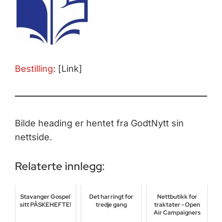
Bestilling
: [Link]
Bilde heading er hentet fra GodtNytt sin
nettside.
Relaterte innlegg:
Stavanger Gospel
Det har ringt for
Nettbutikk for
sitt PÅSKEHEFTE!
tredje gang
traktater - Open
Air Campaigners