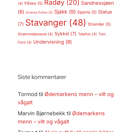
Radøy
(20)
Sandnessjøen
Påske
(5)
(4)
Sjakk
(9)
(8)
Statue
Spania
(5)
Science fiction
(3)
Stavanger
(48)
(7)
Strender
(5)
Sykkel
(7)
Strømmetjeneste
(4)
Telefon
(4)
Tom
Undervisning
(8)
Ford
(4)
Siste kommentarer
Tormod
til
Ødemarkens menn – vilt og
vågalt
Marvin Bjørnebekk
til
Ødemarkens
menn – vilt og vågalt