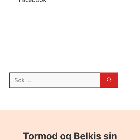
Søk
etter:
Tormod og Belkis sin