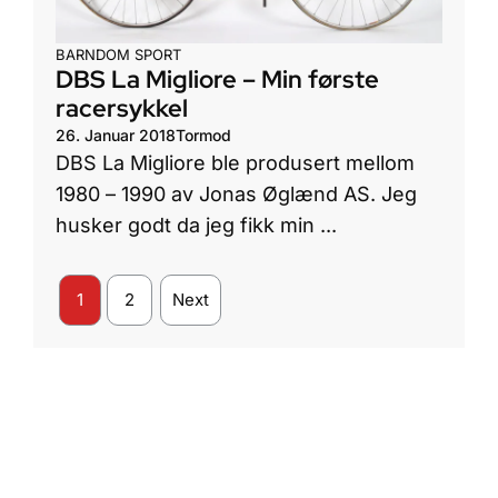
BARNDOM
SPORT
DBS La Migliore – Min første
racersykkel
26. Januar 2018
Tormod
DBS La Migliore ble produsert mellom
1980 – 1990 av Jonas Øglænd AS. Jeg
husker godt da jeg fikk min ...
1
2
Next