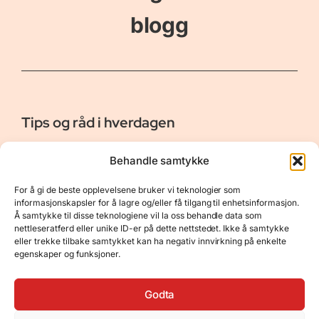
blogg
Tips og råd i hverdagen
Er vår bloggside hvor vi ønsker å dele våre opplevelser og
Behandle samtykke
gi deg råd og tips innen reiser, hotell - og restauranter,
naturopplevelser, personlig pleie, data, film og bøker m.m.
For å gi de beste opplevelsene bruker vi teknologier som
Nyttige Linker
Resurser
informasjonskapsler for å lagre og/eller få tilgang til enhetsinformasjon.
Å samtykke til disse teknologiene vil la oss behandle data som
Om oss
Personvernerklæring
nettleseratferd eller unike ID-er på dette nettstedet. Ikke å samtykke
eller trekke tilbake samtykket kan ha negativ innvirkning på enkelte
Kontakt
Opphavsrett
egenskaper og funksjoner.
Spørsmål og svar
Støtt oss
Godta