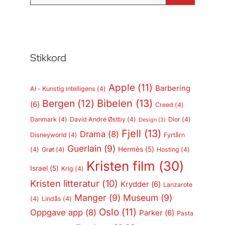
etter:
Stikkord
Apple
(11)
Barbering
AI - Kunstig intelligens
(4)
Bergen
(12)
Bibelen
(13)
(6)
Creed
(4)
Danmark
(4)
David André Østby
(4)
Dior
(4)
Design
(3)
Fjell
(13)
Drama
(8)
Disneyworld
(4)
Fyrtårn
Guerlain
(9)
Hermès
(5)
(4)
Grøt
(4)
Hosting
(4)
Kristen film
(30)
Israel
(5)
Krig
(4)
Kristen litteratur
(10)
Krydder
(6)
Lanzarote
Manger
(9)
Museum
(9)
(4)
Lindås
(4)
Oslo
(11)
Oppgave app
(8)
Parker
(6)
Pasta