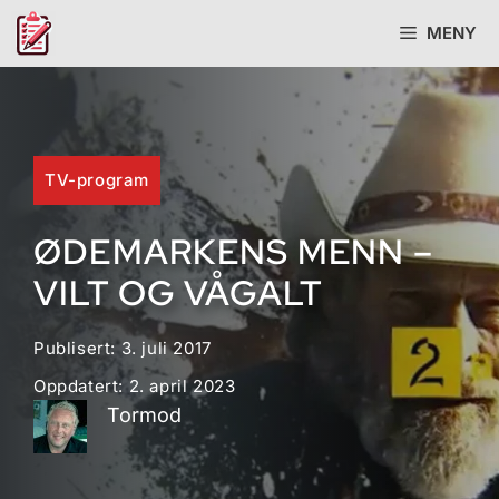
Hopp
MENY
til
innhold
TV-program
ØDEMARKENS MENN –
VILT OG VÅGALT
Publisert:
3. juli 2017
Oppdatert:
2. april 2023
Tormod