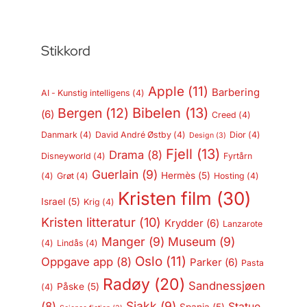
Stikkord
Apple
(11)
Barbering
AI - Kunstig intelligens
(4)
Bergen
(12)
Bibelen
(13)
(6)
Creed
(4)
Danmark
(4)
David André Østby
(4)
Dior
(4)
Design
(3)
Fjell
(13)
Drama
(8)
Disneyworld
(4)
Fyrtårn
Guerlain
(9)
Hermès
(5)
(4)
Grøt
(4)
Hosting
(4)
Kristen film
(30)
Israel
(5)
Krig
(4)
Kristen litteratur
(10)
Krydder
(6)
Lanzarote
Manger
(9)
Museum
(9)
(4)
Lindås
(4)
Oslo
(11)
Oppgave app
(8)
Parker
(6)
Pasta
Radøy
(20)
Sandnessjøen
Påske
(5)
(4)
Sjakk
(9)
(8)
Statue