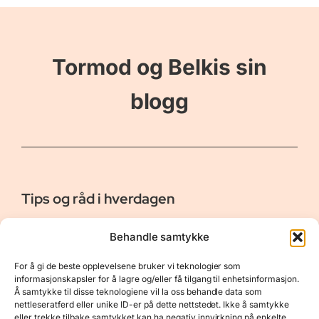
Tormod og Belkis sin
blogg
Tips og råd i hverdagen
Er vår bloggside hvor vi ønsker å dele våre opplevelser og
Behandle samtykke
gi deg råd og tips innen reiser, hotell - og restauranter,
naturopplevelser, personlig pleie, data, film og bøker m.m.
For å gi de beste opplevelsene bruker vi teknologier som
Nyttige Linker
Resurser
informasjonskapsler for å lagre og/eller få tilgang til enhetsinformasjon.
Å samtykke til disse teknologiene vil la oss behandle data som
Om oss
Personvernerklæring
nettleseratferd eller unike ID-er på dette nettstedet. Ikke å samtykke
eller trekke tilbake samtykket kan ha negativ innvirkning på enkelte