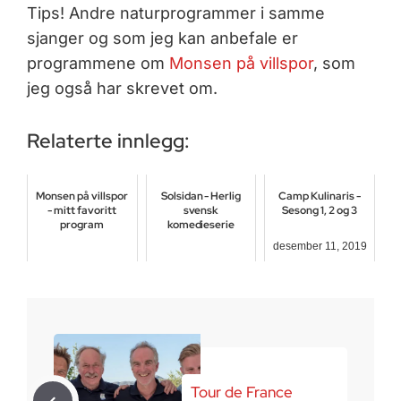
Tips! Andre naturprogrammer i samme
sjanger og som jeg kan anbefale er
programmene om
Monsen på villspor
, som
jeg også har skrevet om.
Relaterte innlegg:
Monsen på villspor
Solsidan - Herlig
Camp Kulinaris -
- mitt favoritt
svensk
Sesong 1, 2 og 3
program
komedieserie
desember 11, 2019
juni 18, 2017
desember 9, 2017
Tour de France