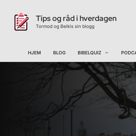
Hopp
til
Tips og råd i hverdagen
innhold
Tormod og Belkis sin blogg
HJEM
BLOG
BIBELQUIZ
PODC