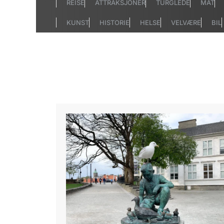
REISE
ATTRAKSJONER
TURGLEDE
MAT
KUNST
HISTORIE
HELSE
VELVÆRE
BIL