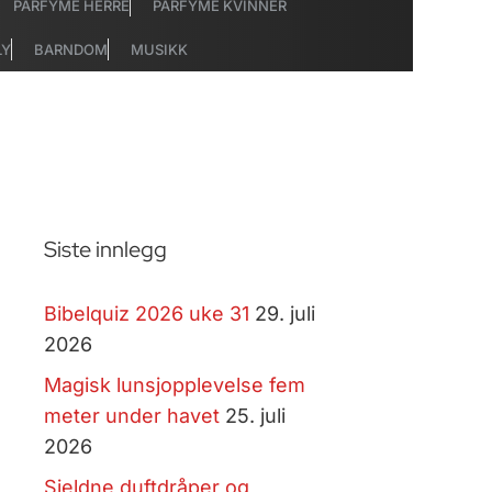
PARFYME HERRE
PARFYME KVINNER
LY
BARNDOM
MUSIKK
Siste innlegg
Bibelquiz 2026 uke 31
29. juli
2026
Magisk lunsjopplevelse fem
meter under havet
25. juli
2026
Sjeldne duftdråper og