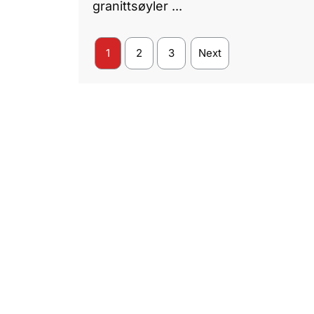
granittsøyler ...
1
2
3
Next