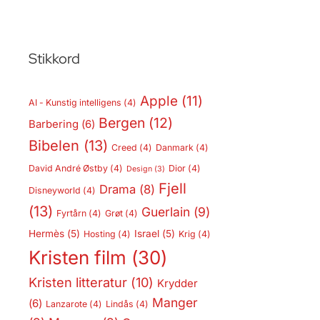
Stikkord
Apple
(11)
AI - Kunstig intelligens
(4)
Bergen
(12)
Barbering
(6)
Bibelen
(13)
Creed
(4)
Danmark
(4)
David André Østby
(4)
Dior
(4)
Design
(3)
Fjell
Drama
(8)
Disneyworld
(4)
(13)
Guerlain
(9)
Fyrtårn
(4)
Grøt
(4)
Hermès
(5)
Israel
(5)
Hosting
(4)
Krig
(4)
Kristen film
(30)
Kristen litteratur
(10)
Krydder
Manger
(6)
Lanzarote
(4)
Lindås
(4)