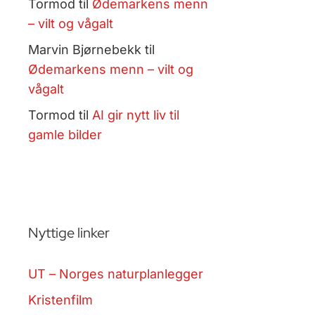
Tormod
til
Ødemarkens menn
– vilt og vågalt
Marvin Bjørnebekk
til
Ødemarkens menn – vilt og
vågalt
Tormod
til
AI gir nytt liv til
gamle bilder
Nyttige linker
UT – Norges naturplanlegger
Kristenfilm