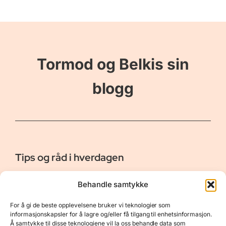
Tormod og Belkis sin
blogg
Tips og råd i hverdagen
Er vår bloggside hvor vi ønsker å dele våre opplevelser og
Behandle samtykke
gi deg råd og tips innen reiser, hotell - og restauranter,
naturopplevelser, personlig pleie, data, film og bøker m.m.
For å gi de beste opplevelsene bruker vi teknologier som
Nyttige Linker
Resurser
informasjonskapsler for å lagre og/eller få tilgang til enhetsinformasjon.
Å samtykke til disse teknologiene vil la oss behandle data som