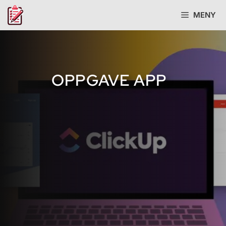
Hopp
MENY
til
innhold
OPPGAVE APP