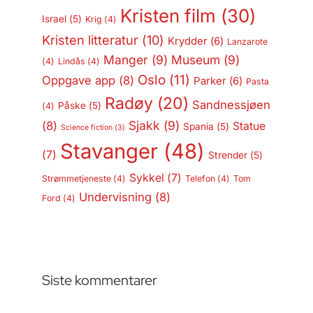
Kristen film
(30)
Israel
(5)
Krig
(4)
Kristen litteratur
(10)
Krydder
(6)
Lanzarote
Manger
(9)
Museum
(9)
(4)
Lindås
(4)
Oslo
(11)
Oppgave app
(8)
Parker
(6)
Pasta
Radøy
(20)
Sandnessjøen
Påske
(5)
(4)
Sjakk
(9)
(8)
Statue
Spania
(5)
Science fiction
(3)
Stavanger
(48)
(7)
Strender
(5)
Sykkel
(7)
Strømmetjeneste
(4)
Telefon
(4)
Tom
Undervisning
(8)
Ford
(4)
Siste kommentarer