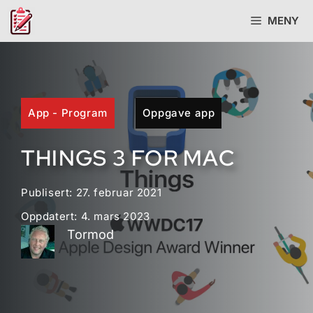
Hopp
MENY
til
innhold
App - Program
Oppgave app
THINGS 3 FOR MAC
Publisert:
27. februar 2021
Oppdatert:
4. mars 2023
Tormod