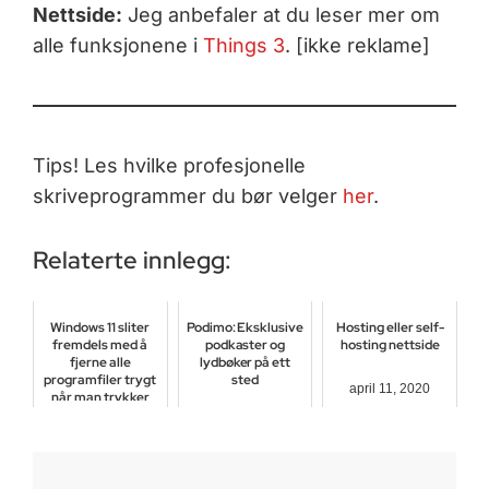
Nettside:
Jeg anbefaler at du leser mer om
alle funksjonene i
Things 3
. [ikke reklame]
Tips! Les hvilke profesjonelle
skriveprogrammer du bør velger
her
.
Relaterte innlegg:
Windows 11 sliter
Podimo: Eksklusive
Hosting eller self-
fremdels med å
podkaster og
hosting nettside
fjerne alle
lydbøker på ett
programfiler trygt
sted
april 11, 2020
når man trykker
avinstaller
februar 14, 2025
februar 14, 2026