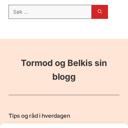
Søk
etter:
Tormod og Belkis sin
blogg
Tips og råd i hverdagen
Er vår bloggside hvor vi ønsker å dele våre opplevelser og