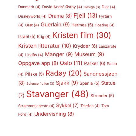
Danmark
(4)
David André Østby
(4)
Dior
(4)
Design
(3)
Fjell
(13)
Drama
(8)
Disneyworld
(4)
Fyrtårn
Guerlain
(9)
Hermès
(5)
(4)
Grøt
(4)
Hosting
(4)
Kristen film
(30)
Israel
(5)
Krig
(4)
Kristen litteratur
(10)
Krydder
(6)
Lanzarote
Manger
(9)
Museum
(9)
(4)
Lindås
(4)
Oslo
(11)
Oppgave app
(8)
Parker
(6)
Pasta
Radøy
(20)
Sandnessjøen
Påske
(5)
(4)
Sjakk
(9)
(8)
Statue
Spania
(5)
Science fiction
(3)
Stavanger
(48)
(7)
Strender
(5)
Sykkel
(7)
Strømmetjeneste
(4)
Telefon
(4)
Tom
Undervisning
(8)
Ford
(4)