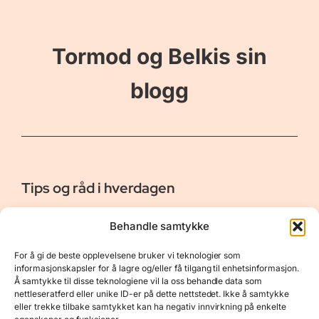
Tormod og Belkis sin
blogg
Tips og råd i hverdagen
Er vår bloggside hvor vi ønsker å dele våre opplevelser og
Behandle samtykke
gi deg råd og tips innen reiser, hotell - og restauranter,
naturopplevelser, personlig pleie, data, film og bøker m.m.
For å gi de beste opplevelsene bruker vi teknologier som
Nyttige Linker
Resurser
informasjonskapsler for å lagre og/eller få tilgang til enhetsinformasjon.
Å samtykke til disse teknologiene vil la oss behandle data som
Om oss
Personvernerklæring
nettleseratferd eller unike ID-er på dette nettstedet. Ikke å samtykke
eller trekke tilbake samtykket kan ha negativ innvirkning på enkelte
Kontakt
Opphavsrett