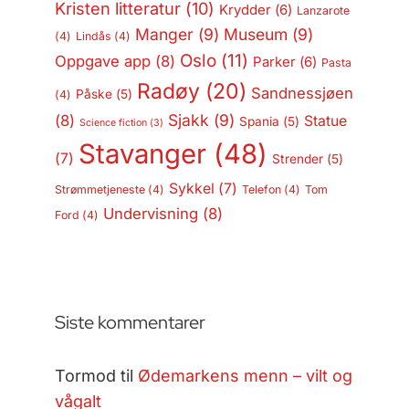
Kristen litteratur
(10)
Krydder
(6)
Lanzarote
Manger
(9)
Museum
(9)
(4)
Lindås
(4)
Oslo
(11)
Oppgave app
(8)
Parker
(6)
Pasta
Radøy
(20)
Sandnessjøen
Påske
(5)
(4)
Sjakk
(9)
(8)
Statue
Spania
(5)
Science fiction
(3)
Stavanger
(48)
(7)
Strender
(5)
Sykkel
(7)
Strømmetjeneste
(4)
Telefon
(4)
Tom
Undervisning
(8)
Ford
(4)
Siste kommentarer
Tormod
til
Ødemarkens menn – vilt og
vågalt