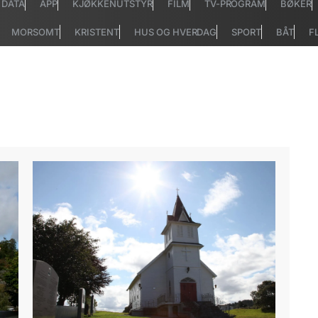
DATA
APP
KJØKKENUTSTYR
FILM
TV-PROGRAM
BØKER
MORSOMT
KRISTENT
HUS OG HVERDAG
SPORT
BÅT
F