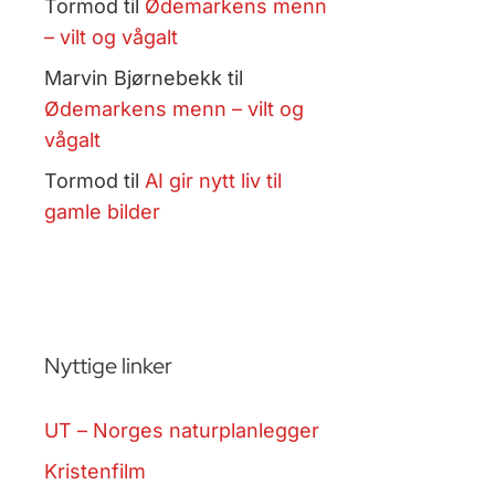
Tormod
til
Ødemarkens menn
– vilt og vågalt
Marvin Bjørnebekk
til
Ødemarkens menn – vilt og
vågalt
Tormod
til
AI gir nytt liv til
gamle bilder
Nyttige linker
UT – Norges naturplanlegger
Kristenfilm