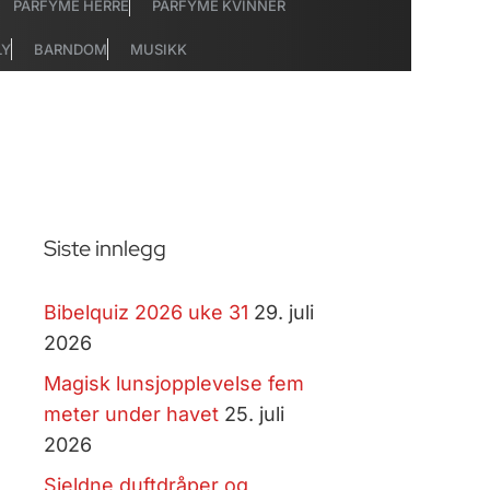
PARFYME HERRE
PARFYME KVINNER
LY
BARNDOM
MUSIKK
Siste innlegg
Bibelquiz 2026 uke 31
29. juli
2026
Magisk lunsjopplevelse fem
meter under havet
25. juli
2026
Sjeldne duftdråper og