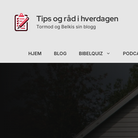
Hopp
til
Tips og råd i hverdagen
innhold
Tormod og Belkis sin blogg
HJEM
BLOG
BIBELQUIZ
PODC