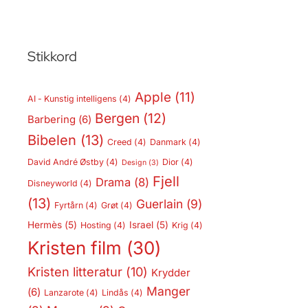
Stikkord
Apple
(11)
AI - Kunstig intelligens
(4)
Bergen
(12)
Barbering
(6)
Bibelen
(13)
Creed
(4)
Danmark
(4)
David André Østby
(4)
Dior
(4)
Design
(3)
Fjell
Drama
(8)
Disneyworld
(4)
(13)
Guerlain
(9)
Fyrtårn
(4)
Grøt
(4)
Hermès
(5)
Israel
(5)
Hosting
(4)
Krig
(4)
Kristen film
(30)
Kristen litteratur
(10)
Krydder
Manger
(6)
Lanzarote
(4)
Lindås
(4)