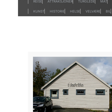
REISE
ATTRAKSJONER
TURGLEDE
MAT
KUNST
HISTORIE
HELSE
VELVÆRE
BIL