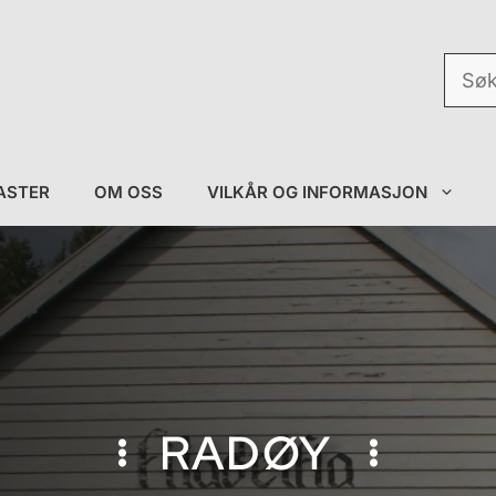
Søk
etter:
ASTER
OM OSS
VILKÅR OG INFORMASJON
RADØY