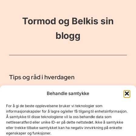
Tormod og Belkis sin
blogg
Tips og råd i hverdagen
Er vår bloggside hvor vi ønsker å dele våre opplevelser og
Behandle samtykke
gi deg råd og tips innen reiser, hotell - og restauranter,
naturopplevelser, personlig pleie, data, film og bøker m.m.
For å gi de beste opplevelsene bruker vi teknologier som
Nyttige Linker
Resurser
informasjonskapsler for å lagre og/eller få tilgang til enhetsinformasjon.
Å samtykke til disse teknologiene vil la oss behandle data som
Om oss
Personvernerklæring
nettleseratferd eller unike ID-er på dette nettstedet. Ikke å samtykke
eller trekke tilbake samtykket kan ha negativ innvirkning på enkelte
Kontakt
Opphavsrett
egenskaper og funksjoner.