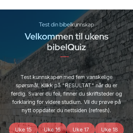
Test din bibelkunnskap
Velkommen til ukens
bibelQuiz
Test kunnskapen med fem vanskelige
spørsmål. Klikk på "RESULTAT" når du er
ferdig. Svarer du feil, finner du skriftsteder og
forklaring for videre studium. Vil du prøve på
nytt oppdater du nettsiden (refresh).
Uke 15
Uke 16
Uke 17
Uke 18