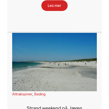
Les mer
Attraksjoner
,
Bading
Strand weekend på Jæren