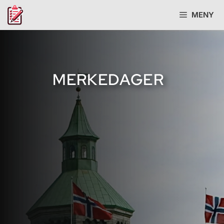
Hopp
MENY
til
innhold
MERKEDAGER