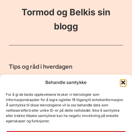
Tormod og Belkis sin
blogg
Tips og råd i hverdagen
Er vår bloggside hvor vi ønsker å dele våre opplevelser og
Behandle samtykke
gi deg råd og tips innen reiser, hotell - og restauranter,
naturopplevelser, personlig pleie, data, film og bøker m.m.
For å gi de beste opplevelsene bruker vi teknologier som
Nyttige Linker
Resurser
informasjonskapsler for å lagre og/eller få tilgang til enhetsinformasjon.
Å samtykke til disse teknologiene vil la oss behandle data som
Om oss
Personvernerklæring
nettleseratferd eller unike ID-er på dette nettstedet. Ikke å samtykke
eller trekke tilbake samtykket kan ha negativ innvirkning på enkelte
Kontakt
Opphavsrett
egenskaper og funksjoner.
Spørsmål og svar
Støtt oss