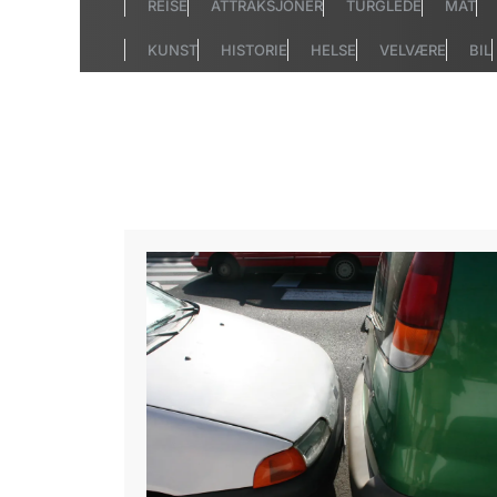
REISE
ATTRAKSJONER
TURGLEDE
MAT
KUNST
HISTORIE
HELSE
VELVÆRE
BIL