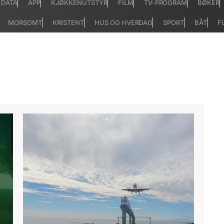
DATA
APP
KJØKKENUTSTYR
FILM
TV-PROGRAM
BØKER
MORSOMT
KRISTENT
HUS OG HVERDAG
SPORT
BÅT
F