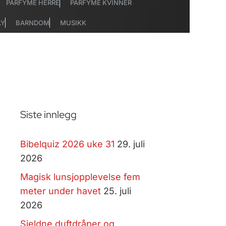
PARFYME HERRE
PARFYME KVINNER
LY
BARNDOM
MUSIKK
Siste innlegg
Bibelquiz 2026 uke 31
29. juli
2026
Magisk lunsjopplevelse fem
meter under havet
25. juli
2026
Sjeldne duftdråper og