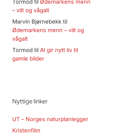
Tormod
til
Ødemarkens menn
– vilt og vågalt
Marvin Bjørnebekk
til
Ødemarkens menn – vilt og
vågalt
Tormod
til
AI gir nytt liv til
gamle bilder
Nyttige linker
UT – Norges naturplanlegger
Kristenfilm