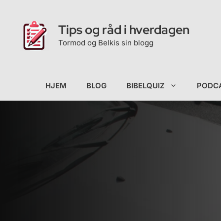
Hopp
til
Tips og råd i hverdagen
innhold
Tormod og Belkis sin blogg
HJEM
BLOG
BIBELQUIZ
PODC