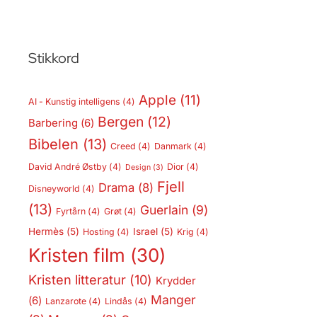
Stikkord
Apple
(11)
AI - Kunstig intelligens
(4)
Bergen
(12)
Barbering
(6)
Bibelen
(13)
Creed
(4)
Danmark
(4)
David André Østby
(4)
Dior
(4)
Design
(3)
Fjell
Drama
(8)
Disneyworld
(4)
(13)
Guerlain
(9)
Fyrtårn
(4)
Grøt
(4)
Hermès
(5)
Israel
(5)
Hosting
(4)
Krig
(4)
Kristen film
(30)
Kristen litteratur
(10)
Krydder
Manger
(6)
Lanzarote
(4)
Lindås
(4)