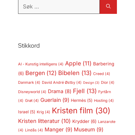
Søk
etter:
Stikkord
Apple
(11)
Barbering
AI - Kunstig intelligens
(4)
Bergen
(12)
Bibelen
(13)
(6)
Creed
(4)
Danmark
(4)
David André Østby
(4)
Dior
(4)
Design
(3)
Fjell
(13)
Drama
(8)
Disneyworld
(4)
Fyrtårn
Guerlain
(9)
Hermès
(5)
(4)
Grøt
(4)
Hosting
(4)
Kristen film
(30)
Israel
(5)
Krig
(4)
Kristen litteratur
(10)
Krydder
(6)
Lanzarote
Manger
(9)
Museum
(9)
(4)
Lindås
(4)