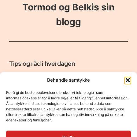
Tormod og Belkis sin
blogg
Tips og råd i hverdagen
Er vår bloggside hvor vi ønsker å dele våre opplevelser og
Behandle samtykke
gi deg råd og tips innen reiser, hotell - og restauranter,
naturopplevelser, personlig pleie, data, film og bøker m.m.
For å gi de beste opplevelsene bruker vi teknologier som
Nyttige Linker
Resurser
informasjonskapsler for å lagre og/eller få tilgang til enhetsinformasjon.
Å samtykke til disse teknologiene vil la oss behandle data som
Om oss
Personvernerklæring
nettleseratferd eller unike ID-er på dette nettstedet. Ikke å samtykke
eller trekke tilbake samtykket kan ha negativ innvirkning på enkelte
Kontakt
Opphavsrett
egenskaper og funksjoner.
Spørsmål og svar
Støtt oss