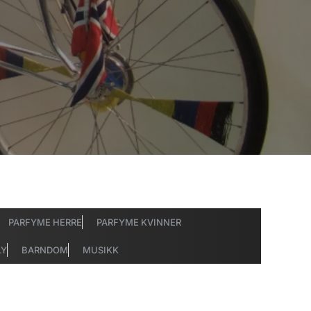
PARFYME HERRE
PARFYME KVINNER
LY
BARNDOM
MUSIKK