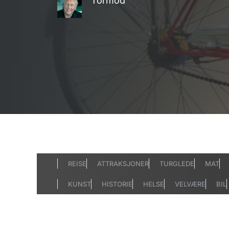
Tormod
REISE
ATTRAKSJONER
TURGLEDE
MAT
KUNST
HISTORIE
HELSE
VELVÆRE
BIL