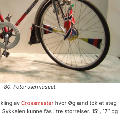
 -80. Foto: Jærmuseet.
kling av
Crossmaster
hvor Øglænd tok et steg
ykkelen kunne fås i tre størrelser. 15″, 17″ og