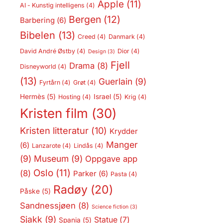
Apple
(11)
AI - Kunstig intelligens
(4)
Bergen
(12)
Barbering
(6)
Bibelen
(13)
Creed
(4)
Danmark
(4)
David André Østby
(4)
Dior
(4)
Design
(3)
Fjell
Drama
(8)
Disneyworld
(4)
(13)
Guerlain
(9)
Fyrtårn
(4)
Grøt
(4)
Hermès
(5)
Israel
(5)
Hosting
(4)
Krig
(4)
Kristen film
(30)
Kristen litteratur
(10)
Krydder
Manger
(6)
Lanzarote
(4)
Lindås
(4)
(9)
Museum
(9)
Oppgave app
Oslo
(11)
(8)
Parker
(6)
Pasta
(4)
Radøy
(20)
Påske
(5)
Sandnessjøen
(8)
Science fiction
(3)
Sjakk
(9)
Statue
(7)
Spania
(5)