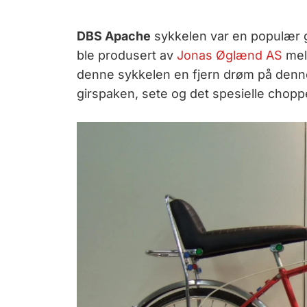
DBS Apache
sykkelen var en populær g
ble produsert av
Jonas Øglænd AS
mell
denne sykkelen en fjern drøm på denne t
girspaken, sete og det spesielle chopp