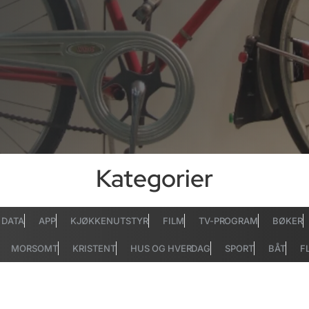
Kategorier
DATA
APP
KJØKKENUTSTYR
FILM
TV-PROGRAM
BØKER
MORSOMT
KRISTENT
HUS OG HVERDAG
SPORT
BÅT
F