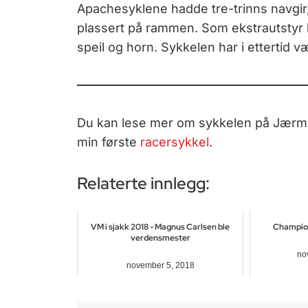
Apachesyklene hadde tre-trinns navgi
plassert på rammen. Som ekstrautstyr 
speil og horn. Sykkelen har i ettertid v
Du kan lese mer om sykkelen på Jærm
min første
racersykkel
.
Relaterte innlegg:
VM i sjakk 2018 - Magnus Carlsen ble
Champion
verdensmester
no
november 5, 2018