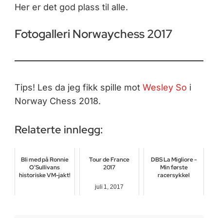
Her er det god plass til alle.
Fotogalleri Norwaychess 2017
Tips! Les da jeg fikk spille mot
Wesley So
i
Norway Chess 2018.
Relaterte innlegg:
Bli med på Ronnie
Tour de France
DBS La Migliore -
O’Sullivans
2017
Min første
historiske VM-jakt!
racersykkel
juli 1, 2017
mars 31, 2026
januar 26, 2018