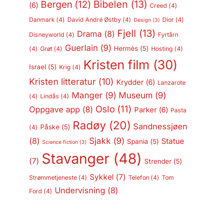
Bergen
(12)
Bibelen
(13)
(6)
Creed
(4)
Danmark
(4)
David André Østby
(4)
Dior
(4)
Design
(3)
Fjell
(13)
Drama
(8)
Disneyworld
(4)
Fyrtårn
Guerlain
(9)
Hermès
(5)
(4)
Grøt
(4)
Hosting
(4)
Kristen film
(30)
Israel
(5)
Krig
(4)
Kristen litteratur
(10)
Krydder
(6)
Lanzarote
Manger
(9)
Museum
(9)
(4)
Lindås
(4)
Oslo
(11)
Oppgave app
(8)
Parker
(6)
Pasta
Radøy
(20)
Sandnessjøen
Påske
(5)
(4)
Sjakk
(9)
(8)
Statue
Spania
(5)
Science fiction
(3)
Stavanger
(48)
(7)
Strender
(5)
Sykkel
(7)
Strømmetjeneste
(4)
Telefon
(4)
Tom
Undervisning
(8)
Ford
(4)