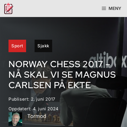
Hopp
MENY
til
innhold
Sport
Sjakk
NORWAY CHESS 2017 –
NÅ SKAL VI SE MAGNUS
CARLSEN PÅ EKTE
Publisert:
2. juni 2017
Oppdatert:
4. juni 2024
Tormod