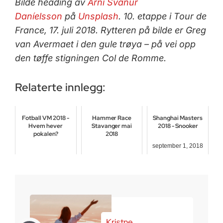
Bilde heading av
Árni Svanur
Daníelsson
på
Unsplash
. 10. etappe i Tour de
France, 17. juli 2018. Rytteren på bilde er Greg
van Avermaet i den gule trøya – på vei opp
den tøffe stigningen Col de Romme.
Relaterte innlegg:
Fotball VM 2018 -
Hammer Race
Shanghai Masters
Hvem hever
Stavanger mai
2018 - Snooker
pokalen?
2018
september 1, 2018
juni 13, 2018
juni 15, 2018
Kristne