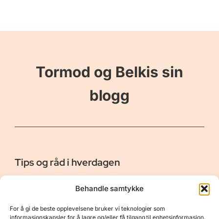
Tormod og Belkis sin
blogg
Tips og råd i hverdagen
Er vår bloggside hvor vi ønsker å dele våre opplevelser og
Behandle samtykke
gi deg råd og tips innen reiser, hotell - og restauranter,
naturopplevelser, personlig pleie, data, film og bøker m.m.
For å gi de beste opplevelsene bruker vi teknologier som
Nyttige Linker
Resurser
informasjonskapsler for å lagre og/eller få tilgang til enhetsinformasjon.