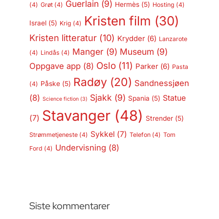
Guerlain
(9)
Hermès
(5)
(4)
Grøt
(4)
Hosting
(4)
Kristen film
(30)
Israel
(5)
Krig
(4)
Kristen litteratur
(10)
Krydder
(6)
Lanzarote
Manger
(9)
Museum
(9)
(4)
Lindås
(4)
Oslo
(11)
Oppgave app
(8)
Parker
(6)
Pasta
Radøy
(20)
Sandnessjøen
Påske
(5)
(4)
Sjakk
(9)
(8)
Statue
Spania
(5)
Science fiction
(3)
Stavanger
(48)
(7)
Strender
(5)
Sykkel
(7)
Strømmetjeneste
(4)
Telefon
(4)
Tom
Undervisning
(8)
Ford
(4)
Siste kommentarer