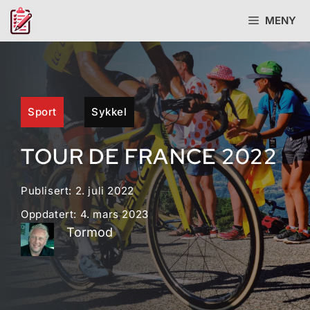
Hopp
MENY
til
innhold
Sport
Sykkel
TOUR DE FRANCE 2022
Publisert:
2. juli 2022
Oppdatert:
4. mars 2023
Tormod