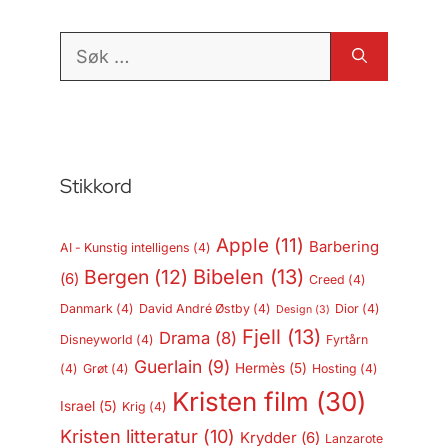
Søk
etter:
Stikkord
Apple
(11)
Barbering
AI - Kunstig intelligens
(4)
Bergen
(12)
Bibelen
(13)
(6)
Creed
(4)
Danmark
(4)
David André Østby
(4)
Dior
(4)
Design
(3)
Fjell
(13)
Drama
(8)
Disneyworld
(4)
Fyrtårn
Guerlain
(9)
Hermès
(5)
(4)
Grøt
(4)
Hosting
(4)
Kristen film
(30)
Israel
(5)
Krig
(4)
Kristen litteratur
(10)
Krydder
(6)
Lanzarote