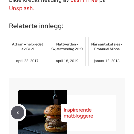
Unsplash.
Relaterte innlegg:
Adrian – helbredet
Nattverden -
Når sant skal sies -
av Gud
Skjærtorsdag 2019
Emanuel Minos
april 23, 2017
april 18, 2019
januar 12, 2018
Inspirerende
matbloggere