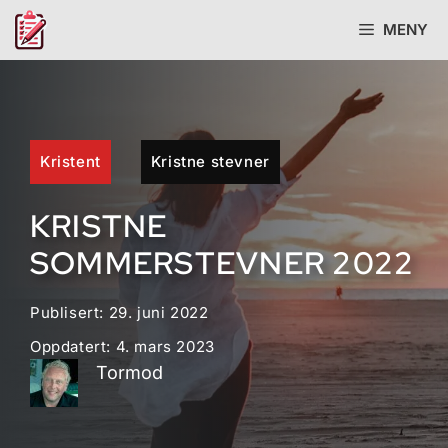
Hopp
MENY
til
innhold
Kristent
Kristne stevner
KRISTNE
SOMMERSTEVNER 2022
Publisert:
29. juni 2022
Oppdatert:
4. mars 2023
Tormod