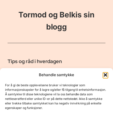
Tormod og Belkis sin
blogg
Tips og råd i hverdagen
Er vår bloggside hvor vi ønsker å dele våre opplevelser og
Behandle samtykke
gi deg råd og tips innen reiser, hotell - og restauranter,
naturopplevelser, personlig pleie, data, film og bøker m.m.
For å gi de beste opplevelsene bruker vi teknologier som
Nyttige Linker
Resurser
informasjonskapsler for å lagre og/eller få tilgang til enhetsinformasjon.
Å samtykke til disse teknologiene vil la oss behandle data som
Om oss
Personvernerklæring
nettleseratferd eller unike ID-er på dette nettstedet. Ikke å samtykke
eller trekke tilbake samtykket kan ha negativ innvirkning på enkelte
Kontakt
Opphavsrett
egenskaper og funksjoner.