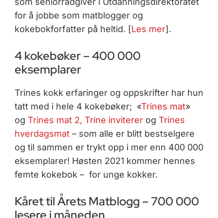
som seniorrådgiver i Utdanningsdirektoratet
for å jobbe som matblogger og
kokebokforfatter på heltid. [
Les mer
].
4 kokebøker – 400 000
eksemplarer
Trines kokk erfaringer og oppskrifter har hun
tatt med i hele 4 kokebøker; «
Trines mat
»
og
Trines mat 2,
Trine inviterer
og
Trines
hverdagsmat
– som alle er blitt bestselgere
og til sammen er trykt opp i mer enn 400 000
eksemplarer! Høsten 2021 kommer hennes
femte kokebok – for unge kokker.
Kåret til Årets Matblogg – 700 000
lesere i måneden