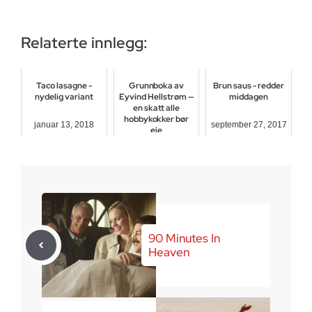
Relaterte innlegg:
Taco lasagne -
Grunnboka av
Brun saus - redder
nydelig variant
Eyvind Hellstrøm —
middagen
en skatt alle
hobbykokker bør
januar 13, 2018
september 27, 2017
eie
september 21, 2025
90 Minutes In
Heaven