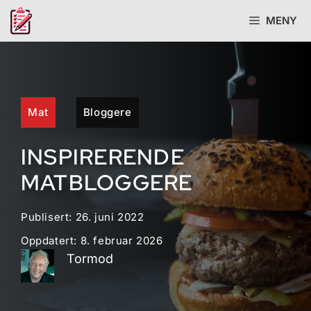
Hopp
MENY
til
innhold
Mat
Bloggere
INSPIRERENDE
MATBLOGGERE
Publisert:
26. juni 2022
Oppdatert:
8. februar 2026
Tormod