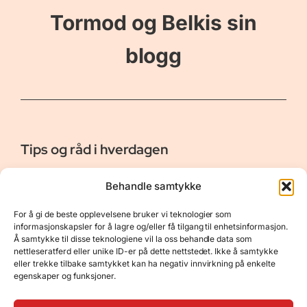
Tormod og Belkis sin
blogg
Tips og råd i hverdagen
Er vår bloggside hvor vi ønsker å dele våre opplevelser og
Behandle samtykke
gi deg råd og tips innen reiser, hotell - og restauranter,
naturopplevelser, personlig pleie, data, film og bøker m.m.
For å gi de beste opplevelsene bruker vi teknologier som
Nyttige Linker
Resurser
informasjonskapsler for å lagre og/eller få tilgang til enhetsinformasjon.
Å samtykke til disse teknologiene vil la oss behandle data som
Om oss
Personvernerklæring
nettleseratferd eller unike ID-er på dette nettstedet. Ikke å samtykke
eller trekke tilbake samtykket kan ha negativ innvirkning på enkelte
Kontakt
Opphavsrett
egenskaper og funksjoner.
Spørsmål og svar
Støtt oss