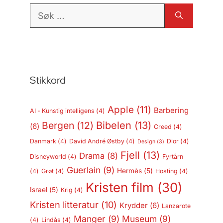
Søk
etter:
Stikkord
Apple
(11)
Barbering
AI - Kunstig intelligens
(4)
Bergen
(12)
Bibelen
(13)
(6)
Creed
(4)
Danmark
(4)
David André Østby
(4)
Dior
(4)
Design
(3)
Fjell
(13)
Drama
(8)
Disneyworld
(4)
Fyrtårn
Guerlain
(9)
Hermès
(5)
(4)
Grøt
(4)
Hosting
(4)
Kristen film
(30)
Israel
(5)
Krig
(4)
Kristen litteratur
(10)
Krydder
(6)
Lanzarote
Manger
(9)
Museum
(9)
(4)
Lindås
(4)