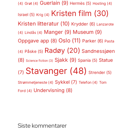
Guerlain
(9)
Hermès
(5)
(4)
Grøt
(4)
Hosting
(4)
Kristen film
(30)
Israel
(5)
Krig
(4)
Kristen litteratur
(10)
Krydder
(6)
Lanzarote
Manger
(9)
Museum
(9)
(4)
Lindås
(4)
Oslo
(11)
Oppgave app
(8)
Parker
(6)
Pasta
Radøy
(20)
Sandnessjøen
Påske
(5)
(4)
Sjakk
(9)
(8)
Statue
Spania
(5)
Science fiction
(3)
Stavanger
(48)
(7)
Strender
(5)
Sykkel
(7)
Strømmetjeneste
(4)
Telefon
(4)
Tom
Undervisning
(8)
Ford
(4)
Siste kommentarer