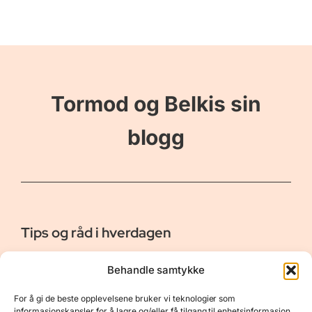
Tormod og Belkis sin
blogg
Tips og råd i hverdagen
Er vår bloggside hvor vi ønsker å dele våre opplevelser og
Behandle samtykke
gi deg råd og tips innen reiser, hotell - og restauranter,
naturopplevelser, personlig pleie, data, film og bøker m.m.
For å gi de beste opplevelsene bruker vi teknologier som
Nyttige Linker
Resurser
informasjonskapsler for å lagre og/eller få tilgang til enhetsinformasjon.