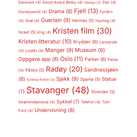
Danmark
(4)
David André Østby
(4)
Dior
(4)
Design
(3)
Fjell
(13)
Drama
(8)
Disneyworld
(4)
Fyrtårn
Guerlain
(9)
Hermès
(5)
(4)
Grøt
(4)
Hosting
(4)
Kristen film
(30)
Israel
(5)
Krig
(4)
Kristen litteratur
(10)
Krydder
(6)
Lanzarote
Manger
(9)
Museum
(9)
(4)
Lindås
(4)
Oslo
(11)
Oppgave app
(8)
Parker
(6)
Pasta
Radøy
(20)
Sandnessjøen
Påske
(5)
(4)
Sjakk
(9)
(8)
Statue
Spania
(5)
Science fiction
(3)
Stavanger
(48)
(7)
Strender
(5)
Sykkel
(7)
Strømmetjeneste
(4)
Telefon
(4)
Tom
Undervisning
(8)
Ford
(4)