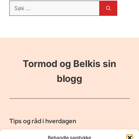
Søk
etter:
Tormod og Belkis sin
blogg
Tips og råd i hverdagen
Er vår bloggside hvor vi ønsker å dele våre opplevelser og
Behandle samtykke