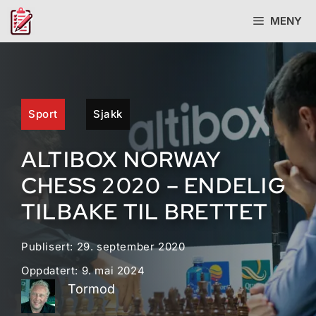
Hopp
MENY
til
innhold
Sport
Sjakk
ALTIBOX NORWAY
CHESS 2020 – ENDELIG
TILBAKE TIL BRETTET
Publisert:
29. september 2020
Oppdatert:
9. mai 2024
Tormod