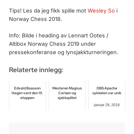
Tips! Les da jeg fikk spille mot
Wesley So
i
Norway Chess 2018.
Info: Bilde i heading av Lennart Ootes /
Altibox Norway Chess 2019 under
pressekonferanse og lynsjakkturneringen.
Relaterte innlegg:
Edvald Boasson
Mesteren Magnus
DBS Apache
Hagen vant den 19.
Carlsen og
sykkelen var unik
etappen
sjakkspillet
januar 29, 2018
juli 22, 2017
august 26, 2017