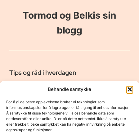
Tormod og Belkis sin
blogg
Tips og råd i hverdagen
Er vår bloggside hvor vi ønsker å dele våre opplevelser og
Behandle samtykke
gi deg råd og tips innen reiser, hotell - og restauranter,
naturopplevelser, personlig pleie, data, film og bøker m.m.
For å gi de beste opplevelsene bruker vi teknologier som
Nyttige Linker
Resurser
informasjonskapsler for å lagre og/eller få tilgang til enhetsinformasjon.
Å samtykke til disse teknologiene vil la oss behandle data som
Om oss
Personvernerklæring
nettleseratferd eller unike ID-er på dette nettstedet. Ikke å samtykke
eller trekke tilbake samtykket kan ha negativ innvirkning på enkelte
Kontakt
Opphavsrett
egenskaper og funksjoner.
Spørsmål og svar
Støtt oss