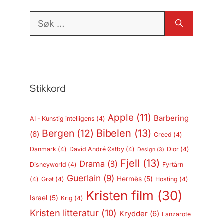
Søk
etter:
Stikkord
Apple
(11)
Barbering
AI - Kunstig intelligens
(4)
Bergen
(12)
Bibelen
(13)
(6)
Creed
(4)
Danmark
(4)
David André Østby
(4)
Dior
(4)
Design
(3)
Fjell
(13)
Drama
(8)
Disneyworld
(4)
Fyrtårn
Guerlain
(9)
Hermès
(5)
(4)
Grøt
(4)
Hosting
(4)
Kristen film
(30)
Israel
(5)
Krig
(4)
Kristen litteratur
(10)
Krydder
(6)
Lanzarote