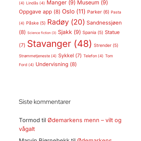
Manger
(9)
Museum
(9)
(4)
Lindås
(4)
Oslo
(11)
Oppgave app
(8)
Parker
(6)
Pasta
Radøy
(20)
Sandnessjøen
Påske
(5)
(4)
Sjakk
(9)
(8)
Statue
Spania
(5)
Science fiction
(3)
Stavanger
(48)
(7)
Strender
(5)
Sykkel
(7)
Strømmetjeneste
(4)
Telefon
(4)
Tom
Undervisning
(8)
Ford
(4)
Siste kommentarer
Tormod
til
Ødemarkens menn – vilt og
vågalt
Marvin Bjørnebekk
til
Ødemarkens