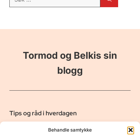
etter:
Tormod og Belkis sin
blogg
Tips og råd i hverdagen
Er vår bloggside hvor vi ønsker å dele våre opplevelser og
Behandle samtykke
gi deg råd og tips innen reiser, hotell - og restauranter,