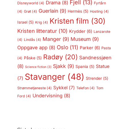
Fjell
(13)
Drama
(8)
Disneyworld
(4)
Fyrtårn
Guerlain
(9)
Hermès
(5)
(4)
Grøt
(4)
Hosting
(4)
Kristen film
(30)
Israel
(5)
Krig
(4)
Kristen litteratur
(10)
Krydder
(6)
Lanzarote
Manger
(9)
Museum
(9)
(4)
Lindås
(4)
Oslo
(11)
Oppgave app
(8)
Parker
(6)
Pasta
Radøy
(20)
Sandnessjøen
Påske
(5)
(4)
Sjakk
(9)
(8)
Statue
Spania
(5)
Science fiction
(3)
Stavanger
(48)
(7)
Strender
(5)
Sykkel
(7)
Strømmetjeneste
(4)
Telefon
(4)
Tom
Undervisning
(8)
Ford
(4)