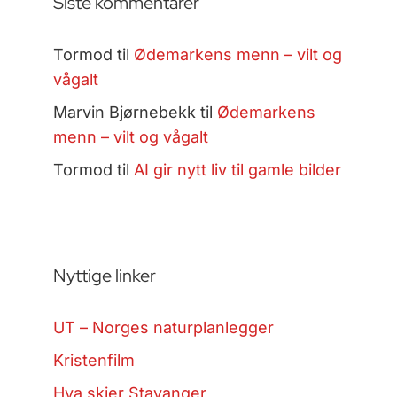
Siste kommentarer
Tormod
til
Ødemarkens menn – vilt og
vågalt
Marvin Bjørnebekk
til
Ødemarkens
menn – vilt og vågalt
Tormod
til
AI gir nytt liv til gamle bilder
Nyttige linker
UT – Norges naturplanlegger
Kristenfilm
Hva skjer Stavanger