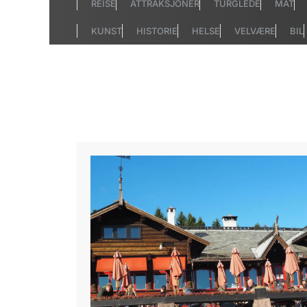
REISE
ATTRAKSJONER
TURGLEDE
MAT
KUNST
HISTORIE
HELSE
VELVÆRE
BIL