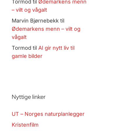
Tormod
til
Ødemarkens menn
– vilt og vågalt
Marvin Bjørnebekk
til
Ødemarkens menn – vilt og
vågalt
Tormod
til
AI gir nytt liv til
gamle bilder
Nyttige linker
UT – Norges naturplanlegger
Kristenfilm