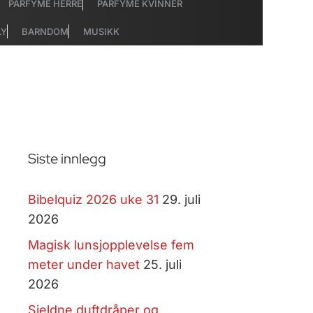
PARFYME HERRE
PARFYME KVINNER
LY
BARNDOM
MUSIKK
Siste innlegg
Bibelquiz 2026 uke 31
29. juli
2026
Magisk lunsjopplevelse fem
meter under havet
25. juli
2026
Sjeldne duftdråper og