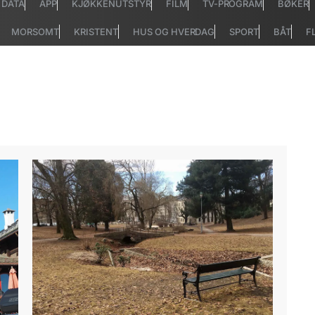
DATA
APP
KJØKKENUTSTYR
FILM
TV-PROGRAM
BØKER
MORSOMT
KRISTENT
HUS OG HVERDAG
SPORT
BÅT
F