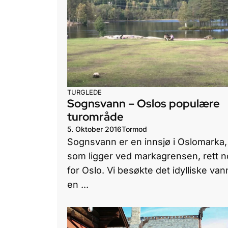
TURGLEDE
Sognsvann – Oslos populære
turområde
5. Oktober 2016
Tormod
Sognsvann er en innsjø i Oslomarka,
som ligger ved markagrensen, rett n
for Oslo. Vi besøkte det idylliske van
en ...