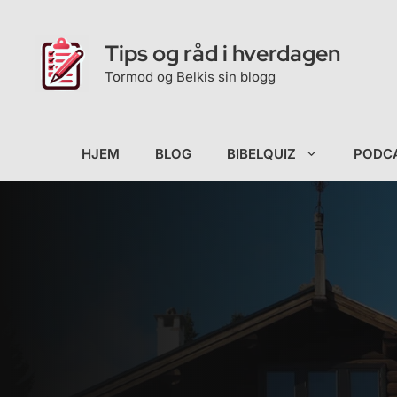
Hopp
til
Tips og råd i hverdagen
innhold
Tormod og Belkis sin blogg
HJEM
BLOG
BIBELQUIZ
PODC