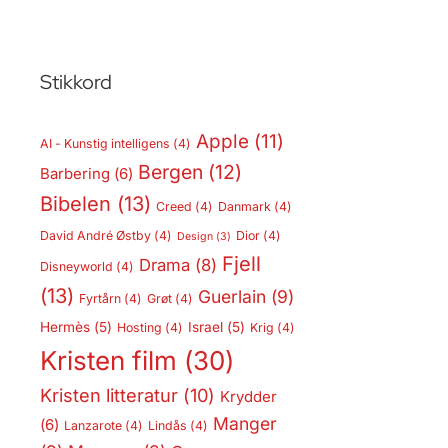
Stikkord
Apple
(11)
AI - Kunstig intelligens
(4)
Bergen
(12)
Barbering
(6)
Bibelen
(13)
Creed
(4)
Danmark
(4)
David André Østby
(4)
Dior
(4)
Design
(3)
Fjell
Drama
(8)
Disneyworld
(4)
(13)
Guerlain
(9)
Fyrtårn
(4)
Grøt
(4)
Hermès
(5)
Israel
(5)
Hosting
(4)
Krig
(4)
Kristen film
(30)
Kristen litteratur
(10)
Krydder
Manger
(6)
Lanzarote
(4)
Lindås
(4)