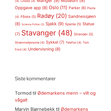
Manger
(9)
Museum
(9)
(4)
Lindås
(4)
Oslo
(11)
Oppgave app
(8)
Parker
(6)
Pasta
Radøy
(20)
Sandnessjøen
Påske
(5)
(4)
Sjakk
(9)
(8)
Statue
Spania
(5)
Science fiction
(3)
Stavanger
(48)
(7)
Strender
(5)
Sykkel
(7)
Strømmetjeneste
(4)
Telefon
(4)
Tom
Undervisning
(8)
Ford
(4)
Siste kommentarer
Tormod
til
Ødemarkens menn – vilt og
vågalt
Marvin Bjørnebekk
til
Ødemarkens