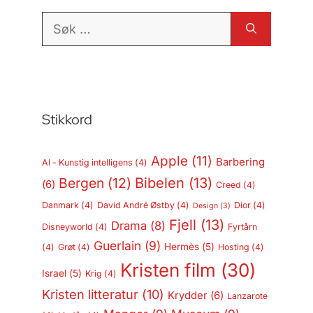
Søk
etter:
Stikkord
Apple
(11)
Barbering
AI - Kunstig intelligens
(4)
Bergen
(12)
Bibelen
(13)
(6)
Creed
(4)
Danmark
(4)
David André Østby
(4)
Dior
(4)
Design
(3)
Fjell
(13)
Drama
(8)
Disneyworld
(4)
Fyrtårn
Guerlain
(9)
Hermès
(5)
(4)
Grøt
(4)
Hosting
(4)
Kristen film
(30)
Israel
(5)
Krig
(4)
Kristen litteratur
(10)
Krydder
(6)
Lanzarote