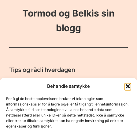
Tormod og Belkis sin
blogg
Tips og råd i hverdagen
Er vår bloggside hvor vi ønsker å dele våre opplevelser og
Behandle samtykke
gi deg råd og tips innen reiser, hotell - og restauranter,
naturopplevelser, personlig pleie, data, film og bøker m.m.
For å gi de beste opplevelsene bruker vi teknologier som
Nyttige Linker
Resurser
informasjonskapsler for å lagre og/eller få tilgang til enhetsinformasjon.
Å samtykke til disse teknologiene vil la oss behandle data som
Om oss
Personvernerklæring
nettleseratferd eller unike ID-er på dette nettstedet. Ikke å samtykke
eller trekke tilbake samtykket kan ha negativ innvirkning på enkelte
Kontakt
Opphavsrett
egenskaper og funksjoner.
Spørsmål og svar
Støtt oss