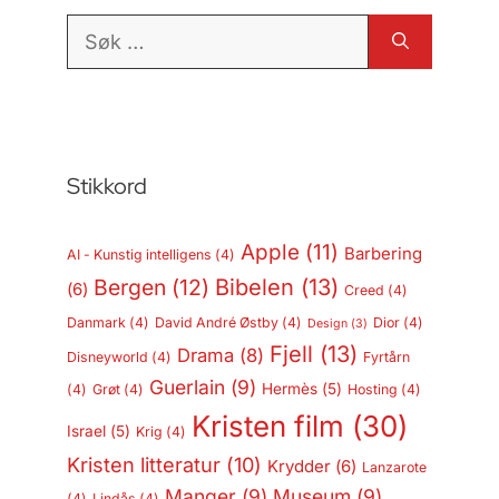
Søk
etter:
Stikkord
Apple
(11)
Barbering
AI - Kunstig intelligens
(4)
Bergen
(12)
Bibelen
(13)
(6)
Creed
(4)
Danmark
(4)
David André Østby
(4)
Dior
(4)
Design
(3)
Fjell
(13)
Drama
(8)
Disneyworld
(4)
Fyrtårn
Guerlain
(9)
Hermès
(5)
(4)
Grøt
(4)
Hosting
(4)
Kristen film
(30)
Israel
(5)
Krig
(4)
Kristen litteratur
(10)
Krydder
(6)
Lanzarote
Manger
(9)
Museum
(9)
(4)
Lindås
(4)