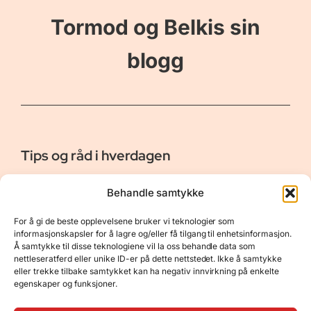
Tormod og Belkis sin
blogg
Tips og råd i hverdagen
Er vår bloggside hvor vi ønsker å dele våre opplevelser og
Behandle samtykke
gi deg råd og tips innen reiser, hotell - og restauranter,
naturopplevelser, personlig pleie, data, film og bøker m.m.
For å gi de beste opplevelsene bruker vi teknologier som
Nyttige Linker
Resurser
informasjonskapsler for å lagre og/eller få tilgang til enhetsinformasjon.
Å samtykke til disse teknologiene vil la oss behandle data som
Om oss
Personvernerklæring
nettleseratferd eller unike ID-er på dette nettstedet. Ikke å samtykke
eller trekke tilbake samtykket kan ha negativ innvirkning på enkelte
Kontakt
Opphavsrett
egenskaper og funksjoner.
Spørsmål og svar
Støtt oss