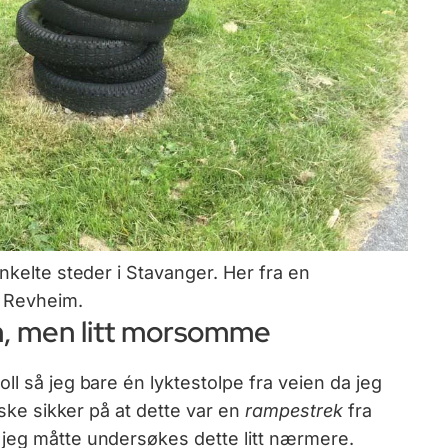
nkelte steder i Stavanger. Her fra en
å Revheim.
m, men litt morsomme
ll så jeg bare én lyktestolpe fra veien da jeg
nske sikker på at dette var en
rampestrek
fra
 jeg måtte undersøkes dette litt nærmere.