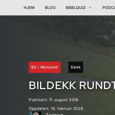
Hopp
HJEM
BLOG
BIBELQUIZ
PODC
til
innhold
Bil
/
Morsomt
Dekk
BILDEKK RUND
Publisert:
11. august 2018
Oppdatert:
14. februar 2026