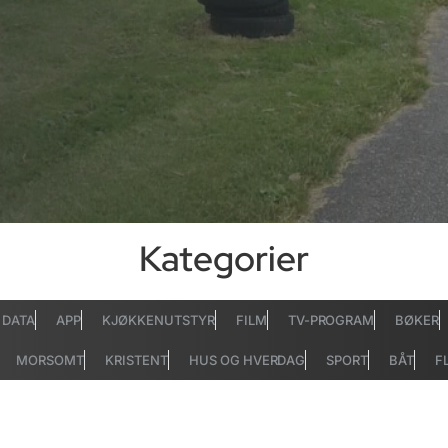
Kategorier
DATA
APP
KJØKKENUTSTYR
FILM
TV-PROGRAM
BØKER
MORSOMT
KRISTENT
HUS OG HVERDAG
SPORT
BÅT
F