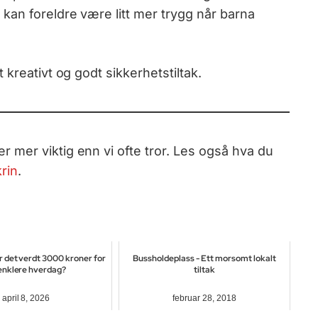
kan foreldre være litt mer trygg når barna
kreativt og godt sikkerhetstiltak.
er mer viktig enn vi ofte tror. Les også hva du
rin
.
r det verdt 3000 kroner for
Bussholdeplass - Ett morsomt lokalt
enklere hverdag?
tiltak
april 8, 2026
februar 28, 2018