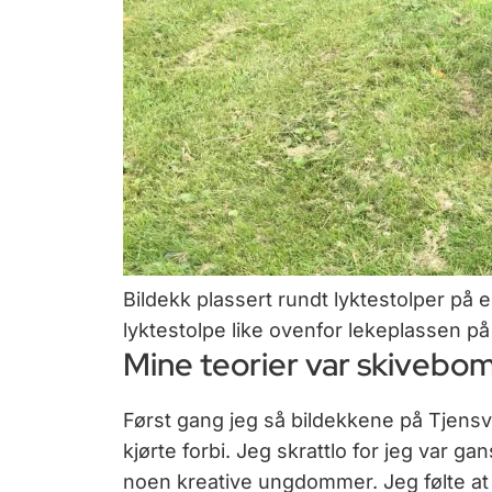
Bildekk plassert rundt lyktestolper på e
lyktestolpe like ovenfor lekeplassen p
Mine teorier var skivebo
Først gang jeg så bildekkene på Tjensvo
kjørte forbi. Jeg skrattlo for jeg var ga
noen kreative ungdommer. Jeg følte at