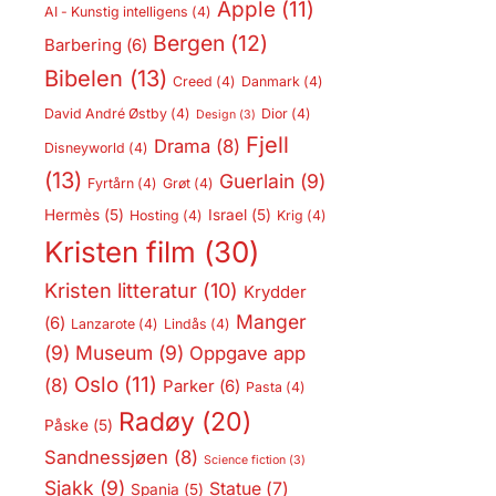
Apple
(11)
AI - Kunstig intelligens
(4)
Bergen
(12)
Barbering
(6)
Bibelen
(13)
Creed
(4)
Danmark
(4)
David André Østby
(4)
Dior
(4)
Design
(3)
Fjell
Drama
(8)
Disneyworld
(4)
(13)
Guerlain
(9)
Fyrtårn
(4)
Grøt
(4)
Hermès
(5)
Israel
(5)
Hosting
(4)
Krig
(4)
Kristen film
(30)
Kristen litteratur
(10)
Krydder
Manger
(6)
Lanzarote
(4)
Lindås
(4)
(9)
Museum
(9)
Oppgave app
Oslo
(11)
(8)
Parker
(6)
Pasta
(4)
Radøy
(20)
Påske
(5)
Sandnessjøen
(8)
Science fiction
(3)
Sjakk
(9)
Statue
(7)
Spania
(5)