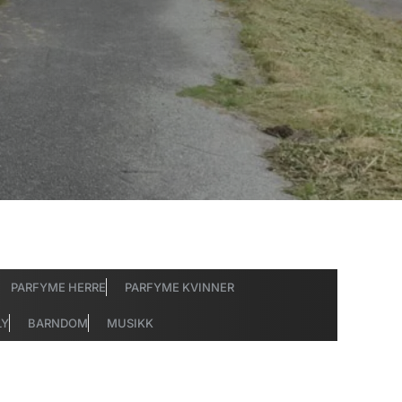
PARFYME HERRE
PARFYME KVINNER
LY
BARNDOM
MUSIKK