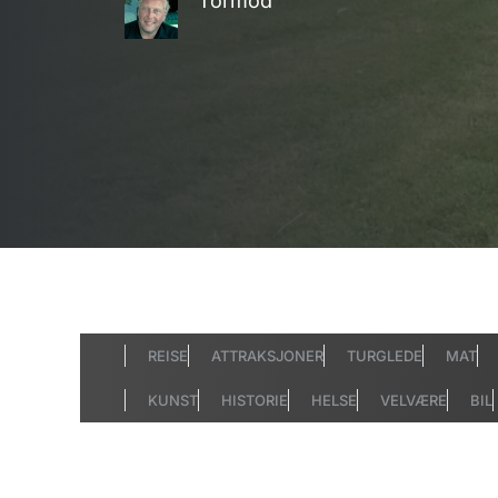
Tormod
REISE
ATTRAKSJONER
TURGLEDE
MAT
KUNST
HISTORIE
HELSE
VELVÆRE
BIL