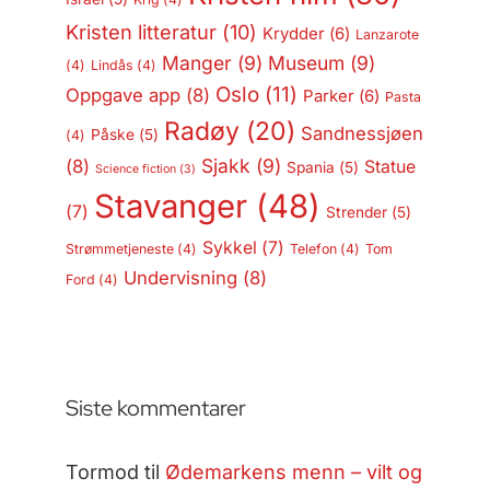
Kristen litteratur
(10)
Krydder
(6)
Lanzarote
Manger
(9)
Museum
(9)
(4)
Lindås
(4)
Oslo
(11)
Oppgave app
(8)
Parker
(6)
Pasta
Radøy
(20)
Sandnessjøen
Påske
(5)
(4)
Sjakk
(9)
(8)
Statue
Spania
(5)
Science fiction
(3)
Stavanger
(48)
(7)
Strender
(5)
Sykkel
(7)
Strømmetjeneste
(4)
Telefon
(4)
Tom
Undervisning
(8)
Ford
(4)
Siste kommentarer
Tormod
til
Ødemarkens menn – vilt og