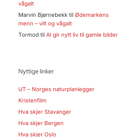
vågalt
Marvin Bjørnebekk
til
Ødemarkens
menn – vilt og vågalt
Tormod
til
AI gir nytt liv til gamle bilder
Nyttige linker
UT – Norges naturplanlegger
Kristenfilm
Hva skjer Stavanger
Hva skjer Bergen
Hva skjer Oslo