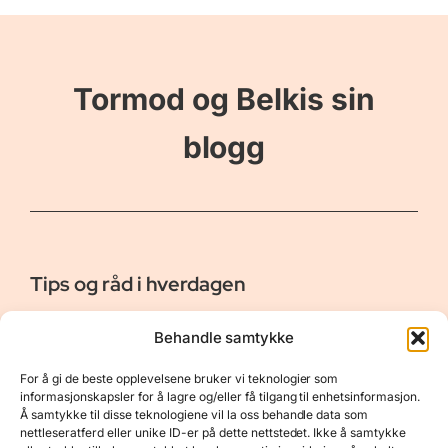
Tormod og Belkis sin
blogg
Tips og råd i hverdagen
Er vår bloggside hvor vi ønsker å dele våre opplevelser og
Behandle samtykke
gi deg råd og tips innen reiser, hotell - og restauranter,
naturopplevelser, personlig pleie, data, film og bøker m.m.
For å gi de beste opplevelsene bruker vi teknologier som
Nyttige Linker
Resurser
informasjonskapsler for å lagre og/eller få tilgang til enhetsinformasjon.
Å samtykke til disse teknologiene vil la oss behandle data som
Om oss
Personvernerklæring
nettleseratferd eller unike ID-er på dette nettstedet. Ikke å samtykke