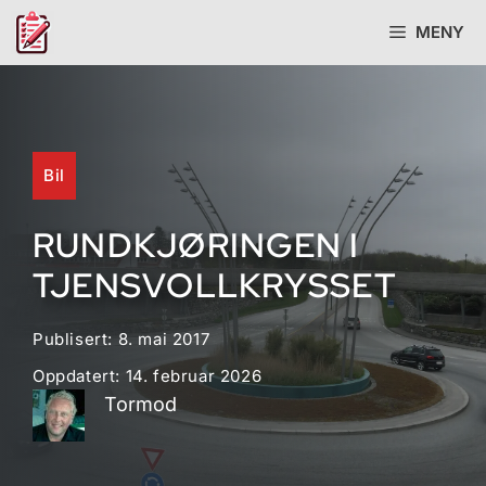
Hopp
MENY
til
innhold
Bil
RUNDKJØRINGEN I
TJENSVOLLKRYSSET
Publisert:
8. mai 2017
Oppdatert:
14. februar 2026
Tormod