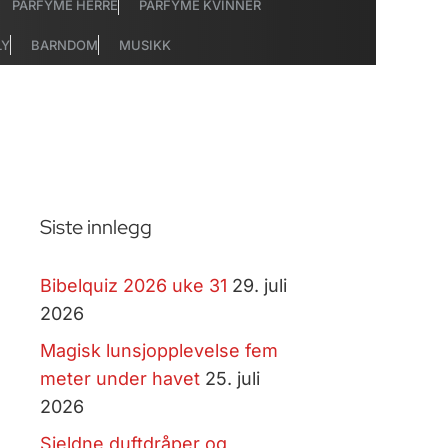
PARFYME HERRE
PARFYME KVINNER
LY
BARNDOM
MUSIKK
Siste innlegg
Bibelquiz 2026 uke 31
29. juli
2026
Magisk lunsjopplevelse fem
meter under havet
25. juli
2026
Sjeldne duftdråper og