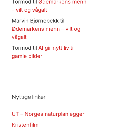
Tormod
til
Ødemarkens menn
– vilt og vågalt
Marvin Bjørnebekk
til
Ødemarkens menn – vilt og
vågalt
Tormod
til
AI gir nytt liv til
gamle bilder
Nyttige linker
UT – Norges naturplanlegger
Kristenfilm