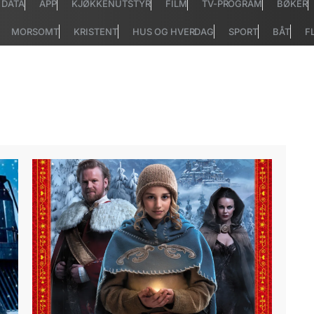
DATA
APP
KJØKKENUTSTYR
FILM
TV-PROGRAM
BØKER
MORSOMT
KRISTENT
HUS OG HVERDAG
SPORT
BÅT
F