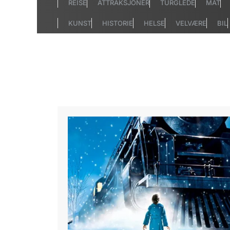
REISE
ATTRAKSJONER
TURGLEDE
MAT
KUNST
HISTORIE
HELSE
VELVÆRE
BIL