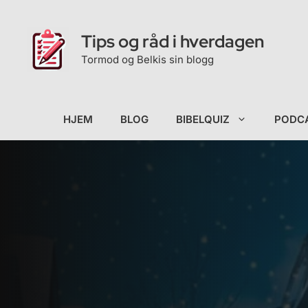
Hopp
til
Tips og råd i hverdagen
innhold
Tormod og Belkis sin blogg
HJEM
BLOG
BIBELQUIZ
PODC