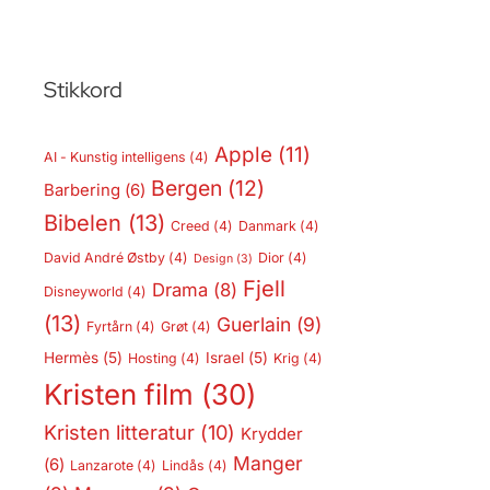
Stikkord
Apple
(11)
AI - Kunstig intelligens
(4)
Bergen
(12)
Barbering
(6)
Bibelen
(13)
Creed
(4)
Danmark
(4)
David André Østby
(4)
Dior
(4)
Design
(3)
Fjell
Drama
(8)
Disneyworld
(4)
(13)
Guerlain
(9)
Fyrtårn
(4)
Grøt
(4)
Hermès
(5)
Israel
(5)
Hosting
(4)
Krig
(4)
Kristen film
(30)
Kristen litteratur
(10)
Krydder
Manger
(6)
Lanzarote
(4)
Lindås
(4)