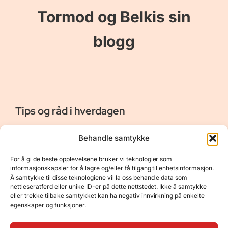
Tormod og Belkis sin
blogg
Tips og råd i hverdagen
Er vår bloggside hvor vi ønsker å dele våre opplevelser og
Behandle samtykke
gi deg råd og tips innen reiser, hotell - og restauranter,
naturopplevelser, personlig pleie, data, film og bøker m.m.
For å gi de beste opplevelsene bruker vi teknologier som
Nyttige Linker
Resurser
informasjonskapsler for å lagre og/eller få tilgang til enhetsinformasjon.
Å samtykke til disse teknologiene vil la oss behandle data som
Om oss
Personvernerklæring
nettleseratferd eller unike ID-er på dette nettstedet. Ikke å samtykke
eller trekke tilbake samtykket kan ha negativ innvirkning på enkelte
Kontakt
Opphavsrett
egenskaper og funksjoner.
Spørsmål og svar
Støtt oss