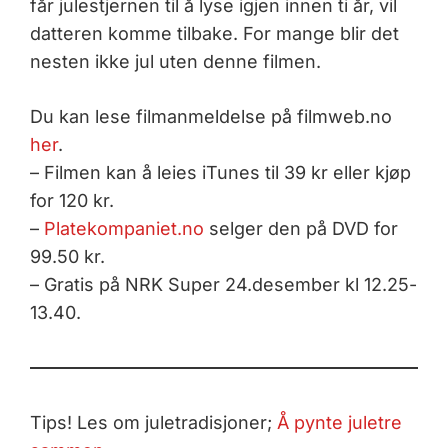
får julestjernen til å lyse igjen innen ti år, vil
datteren komme tilbake. For mange blir det
nesten ikke jul uten denne filmen.
Du kan lese filmanmeldelse på filmweb.no
her
.
– Filmen kan å leies iTunes til 39 kr eller kjøp
for 120 kr.
–
Platekompaniet.no
selger den på DVD for
99.50 kr.
– Gratis på NRK Super 24.desember kl 12.25-
13.40.
Tips! Les om juletradisjoner;
Å pynte juletre