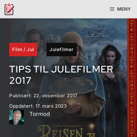
Hopp
MENY
til
innhold
Film
/
Jul
Julefilmer
TIPS TIL JULEFILMER
2017
Publisert:
22. desember 2017
Oppdatert:
17. mars 2023
Tormod