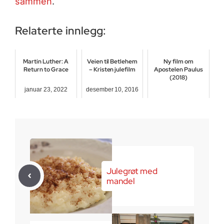
sammen
.
Relaterte innlegg:
Martin Luther: A
Veien til Betlehem
Ny film om
Return to Grace
– Kristen julefilm
Apostelen Paulus
(2018)
januar 23, 2022
desember 10, 2016
april 6, 2018
Julegrøt med
mandel