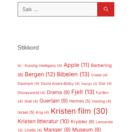
Søk
etter:
Stikkord
Apple
(11)
Barbering
AI - Kunstig intelligens
(4)
Bergen
(12)
Bibelen
(13)
(6)
Creed
(4)
Danmark
(4)
David André Østby
(4)
Dior
(4)
Design
(3)
Fjell
(13)
Drama
(8)
Disneyworld
(4)
Fyrtårn
Guerlain
(9)
Hermès
(5)
(4)
Grøt
(4)
Hosting
(4)
Kristen film
(30)
Israel
(5)
Krig
(4)
Kristen litteratur
(10)
Krydder
(6)
Lanzarote
Manger
(9)
Museum
(9)
(4)
Lindås
(4)