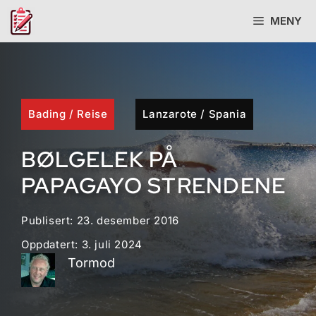
Hopp
MENY
til
innhold
Bading
/
Reise
Lanzarote
/
Spania
BØLGELEK PÅ
PAPAGAYO STRENDENE
Publisert:
23. desember 2016
Oppdatert:
3. juli 2024
Tormod