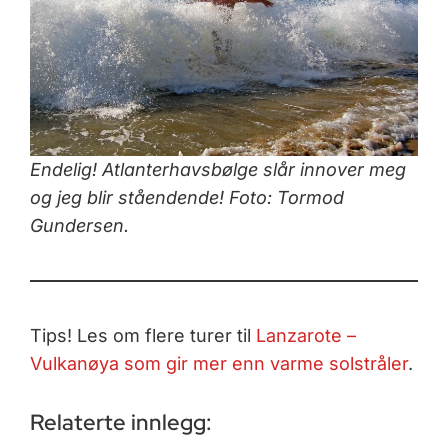
Endelig! Atlanterhavsbølge slår innover meg
og jeg blir ståendende! Foto: Tormod
Gundersen.
Tips! Les om flere turer til
Lanzarote –
Vulkanøya som gir mer enn varme solstråler
.
Relaterte innlegg: