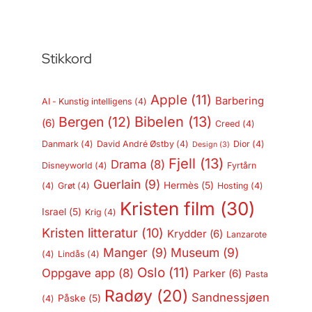
Stikkord
Apple
(11)
Barbering
AI - Kunstig intelligens
(4)
Bergen
(12)
Bibelen
(13)
(6)
Creed
(4)
Danmark
(4)
David André Østby
(4)
Dior
(4)
Design
(3)
Fjell
(13)
Drama
(8)
Disneyworld
(4)
Fyrtårn
Guerlain
(9)
Hermès
(5)
(4)
Grøt
(4)
Hosting
(4)
Kristen film
(30)
Israel
(5)
Krig
(4)
Kristen litteratur
(10)
Krydder
(6)
Lanzarote
Manger
(9)
Museum
(9)
(4)
Lindås
(4)
Oslo
(11)
Oppgave app
(8)
Parker
(6)
Pasta
Radøy
(20)
Sandnessjøen
Påske
(5)
(4)