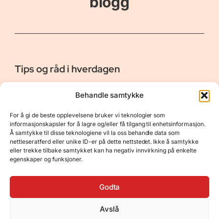
blogg
Tips og råd i hverdagen
Er vår bloggside hvor vi ønsker å dele våre opplevelser og
Behandle samtykke
gi deg råd og tips innen reiser, hotell - og restauranter,
naturopplevelser, personlig pleie, data, film og bøker m.m.
For å gi de beste opplevelsene bruker vi teknologier som
Nyttige Linker
Resurser
informasjonskapsler for å lagre og/eller få tilgang til enhetsinformasjon.
Å samtykke til disse teknologiene vil la oss behandle data som
Om oss
Personvernerklæring
nettleseratferd eller unike ID-er på dette nettstedet. Ikke å samtykke
eller trekke tilbake samtykket kan ha negativ innvirkning på enkelte
Kontakt
Opphavsrett
egenskaper og funksjoner.
Spørsmål og svar
Støtt oss
Godta
Avslå