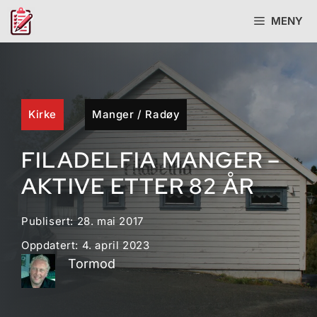
Hopp
MENY
til
innhold
Kirke
Manger
/
Radøy
FILADELFIA MANGER –
AKTIVE ETTER 82 ÅR
Publisert:
28. mai 2017
Oppdatert:
4. april 2023
Tormod