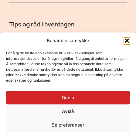
Tips og råd i hverdagen
Er vår bloggside hvor vi ønsker å dele våre opplevelser og
Behandle samtykke
gi deg råd og tips innen reiser, hotell - og restauranter,
naturopplevelser, personlig pleie, data, film og bøker m.m.
For å gi de beste opplevelsene bruker vi teknologier som
Nyttige Linker
Resurser
informasjonskapsler for å lagre og/eller få tilgang til enhetsinformasjon.
Å samtykke til disse teknologiene vil la oss behandle data som
Om oss
Personvernerklæring
nettleseratferd eller unike ID-er på dette nettstedet. Ikke å samtykke
eller trekke tilbake samtykket kan ha negativ innvirkning på enkelte
Kontakt
Opphavsrett
egenskaper og funksjoner.
Spørsmål og svar
Støtt oss
Godta
Avslå
© 2025 Tips og råd i hverdagen • Bygget
Se preferanser
med
GeneratePress
•
Hosted by
Hostinger