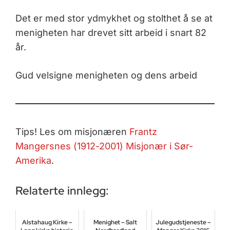
Det er med stor ydmykhet og stolthet å se at
menigheten har drevet sitt arbeid i snart 82
år.
Gud velsigne menigheten og dens arbeid
Tips! Les om misjonæren
Frantz
Mangersnes (1912-2001) Misjonær i Sør-
Amerika
.
Relaterte innlegg:
Alstahaug Kirke –
Menighet – Salt
Julegudstjeneste –