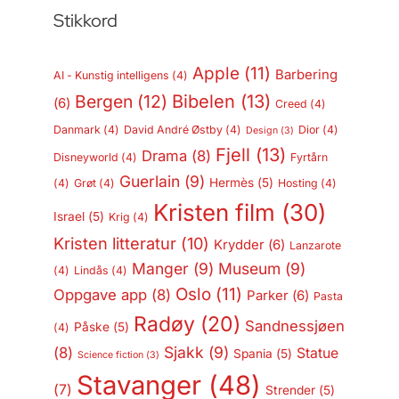
Stikkord
Apple
(11)
Barbering
AI - Kunstig intelligens
(4)
Bergen
(12)
Bibelen
(13)
(6)
Creed
(4)
Danmark
(4)
David André Østby
(4)
Dior
(4)
Design
(3)
Fjell
(13)
Drama
(8)
Disneyworld
(4)
Fyrtårn
Guerlain
(9)
Hermès
(5)
(4)
Grøt
(4)
Hosting
(4)
Kristen film
(30)
Israel
(5)
Krig
(4)
Kristen litteratur
(10)
Krydder
(6)
Lanzarote
Manger
(9)
Museum
(9)
(4)
Lindås
(4)
Oslo
(11)
Oppgave app
(8)
Parker
(6)
Pasta
Radøy
(20)
Sandnessjøen
Påske
(5)
(4)
Sjakk
(9)
(8)
Statue
Spania
(5)
Science fiction
(3)
Stavanger
(48)
(7)
Strender
(5)