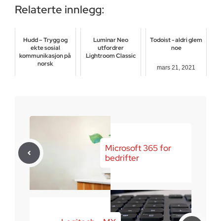
Relaterte innlegg:
Hudd – Trygg og
Luminar Neo
Todoist - aldri glem
ekte sosial
utfordrer
noe
kommunikasjon på
Lightroom Classic
norsk
mars 21, 2021
september 16, 2023
januar 29, 2025
Microsoft 365 for
bedrifter