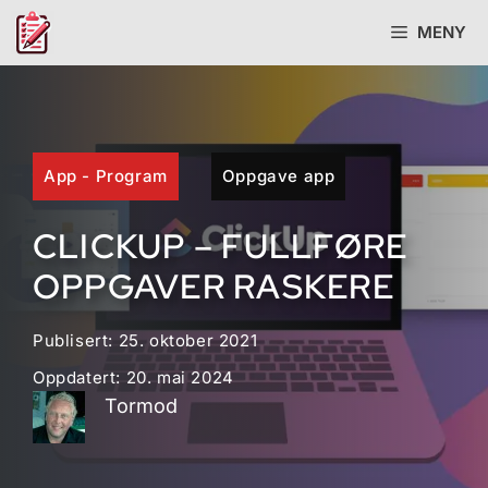
Hopp
MENY
til
innhold
App - Program
Oppgave app
CLICKUP – FULLFØRE
OPPGAVER RASKERE
Publisert:
25. oktober 2021
Oppdatert:
20. mai 2024
Tormod