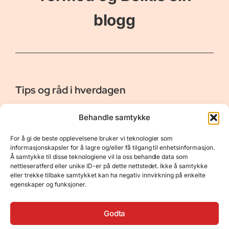
blogg
Tips og råd i hverdagen
Er vår bloggside hvor vi ønsker å dele våre opplevelser og
Behandle samtykke
gi deg råd og tips innen reiser, hotell - og restauranter,
naturopplevelser, personlig pleie, data, film og bøker m.m.
For å gi de beste opplevelsene bruker vi teknologier som
Nyttige Linker
Resurser
informasjonskapsler for å lagre og/eller få tilgang til enhetsinformasjon.
Å samtykke til disse teknologiene vil la oss behandle data som
Om oss
Personvernerklæring
nettleseratferd eller unike ID-er på dette nettstedet. Ikke å samtykke
eller trekke tilbake samtykket kan ha negativ innvirkning på enkelte
Kontakt
Opphavsrett
egenskaper og funksjoner.
Spørsmål og svar
Støtt oss
Godta