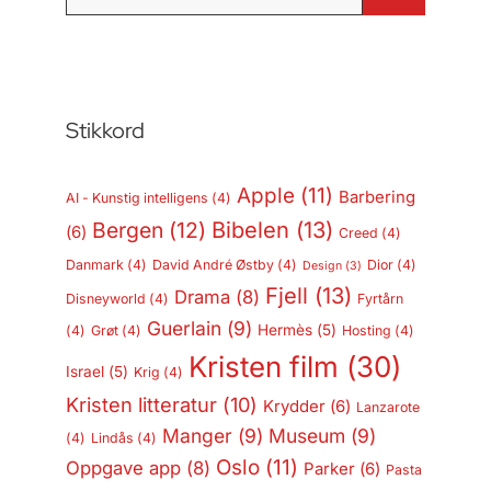
etter:
Stikkord
Apple
(11)
Barbering
AI - Kunstig intelligens
(4)
Bergen
(12)
Bibelen
(13)
(6)
Creed
(4)
Danmark
(4)
David André Østby
(4)
Dior
(4)
Design
(3)
Fjell
(13)
Drama
(8)
Disneyworld
(4)
Fyrtårn
Guerlain
(9)
Hermès
(5)
(4)
Grøt
(4)
Hosting
(4)
Kristen film
(30)
Israel
(5)
Krig
(4)
Kristen litteratur
(10)
Krydder
(6)
Lanzarote
Manger
(9)
Museum
(9)
(4)
Lindås
(4)
Oslo
(11)
Oppgave app
(8)
Parker
(6)
Pasta