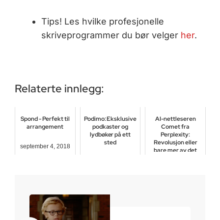
Tips! Les hvilke profesjonelle
skriveprogrammer du bør velger
her
.
Relaterte innlegg:
Spond - Perfekt til
Podimo: Eksklusive
AI-nettleseren
arrangement
podkaster og
Comet fra
lydbøker på ett
Perplexity:
sted
Revolusjon eller
september 4, 2018
bare mer av det
samme?
februar 14, 2025
januar 30, 2026