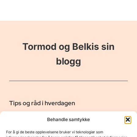
Tormod og Belkis sin
blogg
Tips og råd i hverdagen
Er vår bloggside hvor vi ønsker å dele våre opplevelser og
Behandle samtykke
gi deg råd og tips innen reiser, hotell - og restauranter,
naturopplevelser, personlig pleie, data, film og bøker m.m.
For å gi de beste opplevelsene bruker vi teknologier som
Nyttige Linker
Resurser