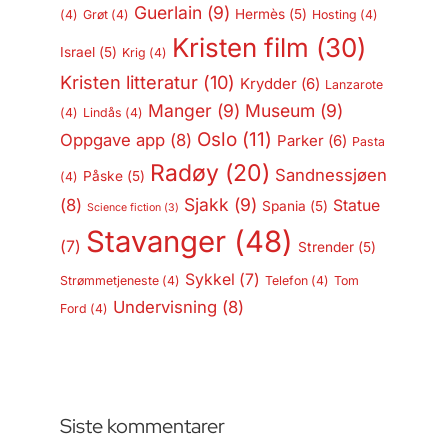
Guerlain
(9)
Hermès
(5)
(4)
Grøt
(4)
Hosting
(4)
Kristen film
(30)
Israel
(5)
Krig
(4)
Kristen litteratur
(10)
Krydder
(6)
Lanzarote
Manger
(9)
Museum
(9)
(4)
Lindås
(4)
Oslo
(11)
Oppgave app
(8)
Parker
(6)
Pasta
Radøy
(20)
Sandnessjøen
Påske
(5)
(4)
Sjakk
(9)
(8)
Statue
Spania
(5)
Science fiction
(3)
Stavanger
(48)
(7)
Strender
(5)
Sykkel
(7)
Strømmetjeneste
(4)
Telefon
(4)
Tom
Undervisning
(8)
Ford
(4)
Siste kommentarer