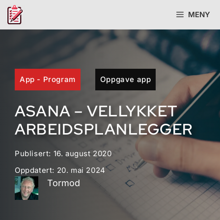
Hopp
MENY
til
innhold
App - Program
Oppgave app
ASANA – VELLYKKET
ARBEIDSPLANLEGGER
Publisert:
16. august 2020
Oppdatert:
20. mai 2024
Tormod