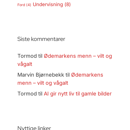
Undervisning
(8)
Ford
(4)
Siste kommentarer
Tormod
til
Ødemarkens menn – vilt og
vågalt
Marvin Bjørnebekk
til
Ødemarkens
menn – vilt og vågalt
Tormod
til
AI gir nytt liv til gamle bilder
Nyttige linker