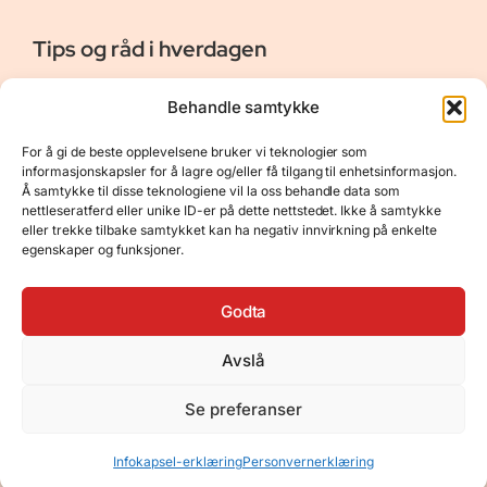
Tips og råd i hverdagen
Er vår bloggside hvor vi ønsker å dele våre opplevelser og
Behandle samtykke
gi deg råd og tips innen reiser, hotell - og restauranter,
naturopplevelser, personlig pleie, data, film og bøker m.m.
For å gi de beste opplevelsene bruker vi teknologier som
Nyttige Linker
Resurser
informasjonskapsler for å lagre og/eller få tilgang til enhetsinformasjon.
Å samtykke til disse teknologiene vil la oss behandle data som
Om oss
Personvernerklæring
nettleseratferd eller unike ID-er på dette nettstedet. Ikke å samtykke
eller trekke tilbake samtykket kan ha negativ innvirkning på enkelte
Kontakt
Opphavsrett
egenskaper og funksjoner.
Spørsmål og svar
Støtt oss
Godta
Avslå
© 2025 Tips og råd i hverdagen • Bygget
Se preferanser
med
GeneratePress
•
Hosted by
Hostinger
Infokapsel-erklæring
Personvernerklæring