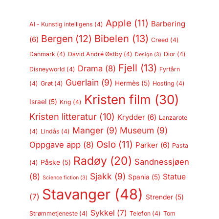
Apple
(11)
Barbering
AI - Kunstig intelligens
(4)
Bergen
(12)
Bibelen
(13)
(6)
Creed
(4)
Danmark
(4)
David André Østby
(4)
Dior
(4)
Design
(3)
Fjell
(13)
Drama
(8)
Disneyworld
(4)
Fyrtårn
Guerlain
(9)
Hermès
(5)
(4)
Grøt
(4)
Hosting
(4)
Kristen film
(30)
Israel
(5)
Krig
(4)
Kristen litteratur
(10)
Krydder
(6)
Lanzarote
Manger
(9)
Museum
(9)
(4)
Lindås
(4)
Oslo
(11)
Oppgave app
(8)
Parker
(6)
Pasta
Radøy
(20)
Sandnessjøen
Påske
(5)
(4)
Sjakk
(9)
(8)
Statue
Spania
(5)
Science fiction
(3)
Stavanger
(48)
(7)
Strender
(5)
Sykkel
(7)
Strømmetjeneste
(4)
Telefon
(4)
Tom