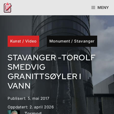
Hopp
MENY
til
innhold
Kunst
/
Video
Monument
/
Stavanger
STAVANGER -TOROLF
SMEDVIG
GRANITTSØYLER I
VANN
Publisert:
5. mai 2017
Oppdatert:
2. april 2026
Tormod