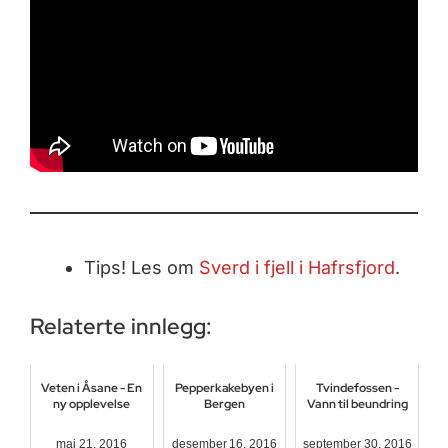
Tips! Les om
Sverd i fjell i Hafrsfjord
.
Relaterte innlegg:
Veten i Åsane - En
Pepperkakebyen i
Tvindefossen -
ny opplevelse
Bergen
Vann til beundring
mai 21, 2016
desember 16, 2016
september 30, 2016