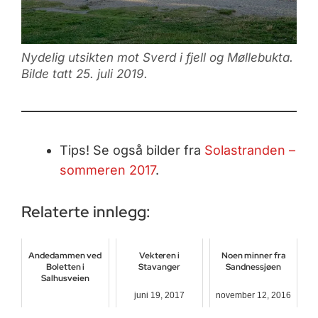
Nydelig utsikten mot Sverd i fjell og Møllebukta.
Bilde tatt 25. juli 2019.
Tips! Se også bilder fra
Solastranden –
sommeren 2017
.
Relaterte innlegg:
Andedammen ved
Vekteren i
Noen minner fra
Boletten i
Stavanger
Sandnessjøen
Salhusveien
juni 19, 2017
november 12, 2016
mars 29, 2017