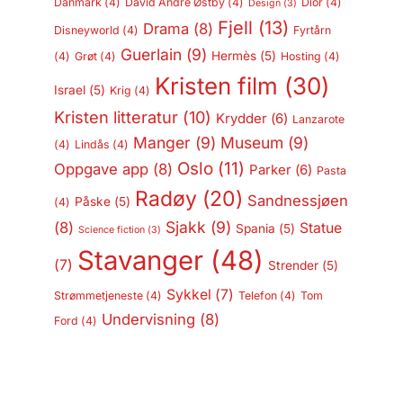
Danmark
(4)
David André Østby
(4)
Dior
(4)
Design
(3)
Fjell
(13)
Drama
(8)
Disneyworld
(4)
Fyrtårn
Guerlain
(9)
Hermès
(5)
(4)
Grøt
(4)
Hosting
(4)
Kristen film
(30)
Israel
(5)
Krig
(4)
Kristen litteratur
(10)
Krydder
(6)
Lanzarote
Manger
(9)
Museum
(9)
(4)
Lindås
(4)
Oslo
(11)
Oppgave app
(8)
Parker
(6)
Pasta
Radøy
(20)
Sandnessjøen
Påske
(5)
(4)
Sjakk
(9)
(8)
Statue
Spania
(5)
Science fiction
(3)
Stavanger
(48)
(7)
Strender
(5)
Sykkel
(7)
Strømmetjeneste
(4)
Telefon
(4)
Tom
Undervisning
(8)
Ford
(4)