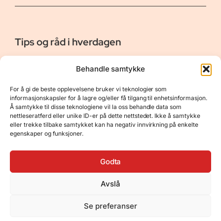
Tips og råd i hverdagen
Er vår bloggside hvor vi ønsker å dele våre opplevelser og
Behandle samtykke
gi deg råd og tips innen reiser, hotell - og restauranter,
naturopplevelser, personlig pleie, data, film og bøker m.m.
For å gi de beste opplevelsene bruker vi teknologier som
Nyttige Linker
Resurser
informasjonskapsler for å lagre og/eller få tilgang til enhetsinformasjon.
Å samtykke til disse teknologiene vil la oss behandle data som
Om oss
Personvernerklæring
nettleseratferd eller unike ID-er på dette nettstedet. Ikke å samtykke
eller trekke tilbake samtykket kan ha negativ innvirkning på enkelte
Kontakt
Opphavsrett
egenskaper og funksjoner.
Spørsmål og svar
Støtt oss
Godta
Avslå
© 2025 Tips og råd i hverdagen • Bygget
Se preferanser
med
GeneratePress
•
Hosted by
Hostinger