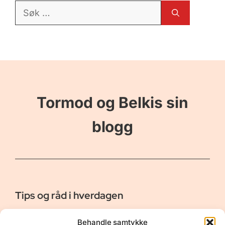
Søk
etter:
Tormod og Belkis sin
blogg
Tips og råd i hverdagen
Er vår bloggside hvor vi ønsker å dele våre opplevelser og
Behandle samtykke