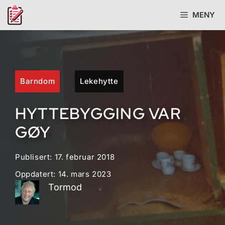
Hopp
MENY
til
innhold
Barndom
Lekehytte
HYTTEBYGGING VAR
GØY
Publisert:
17. februar 2018
Oppdatert:
14. mars 2023
Tormod