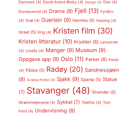
Danmark
(4)
David André Østby
(4)
Dior
(4)
Design
(3)
Fjell
(13)
Drama
(8)
Disneyworld
(4)
Fyrtårn
Guerlain
(9)
Hermès
(5)
(4)
Grøt
(4)
Hosting
(4)
Kristen film
(30)
Israel
(5)
Krig
(4)
Kristen litteratur
(10)
Krydder
(6)
Lanzarote
Manger
(9)
Museum
(9)
(4)
Lindås
(4)
Oslo
(11)
Oppgave app
(8)
Parker
(6)
Pasta
Radøy
(20)
Sandnessjøen
Påske
(5)
(4)
Sjakk
(9)
(8)
Statue
Spania
(5)
Science fiction
(3)
Stavanger
(48)
(7)
Strender
(5)
Sykkel
(7)
Strømmetjeneste
(4)
Telefon
(4)
Tom
Undervisning
(8)
Ford
(4)