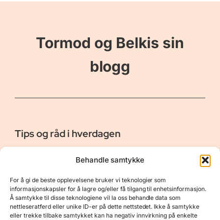
Tormod og Belkis sin
blogg
Tips og råd i hverdagen
Er vår bloggside hvor vi ønsker å dele våre opplevelser og
Behandle samtykke
gi deg råd og tips innen reiser, hotell - og restauranter,
naturopplevelser, personlig pleie, data, film og bøker m.m.
For å gi de beste opplevelsene bruker vi teknologier som
Nyttige Linker
Resurser
informasjonskapsler for å lagre og/eller få tilgang til enhetsinformasjon.
Å samtykke til disse teknologiene vil la oss behandle data som
Om oss
Personvernerklæring
nettleseratferd eller unike ID-er på dette nettstedet. Ikke å samtykke
eller trekke tilbake samtykket kan ha negativ innvirkning på enkelte