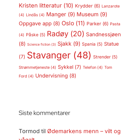
Kristen litteratur
(10)
Krydder
(6)
Lanzarote
Manger
(9)
Museum
(9)
(4)
Lindås
(4)
Oslo
(11)
Oppgave app
(8)
Parker
(6)
Pasta
Radøy
(20)
Sandnessjøen
Påske
(5)
(4)
Sjakk
(9)
(8)
Statue
Spania
(5)
Science fiction
(3)
Stavanger
(48)
(7)
Strender
(5)
Sykkel
(7)
Strømmetjeneste
(4)
Telefon
(4)
Tom
Undervisning
(8)
Ford
(4)
Siste kommentarer
Tormod
til
Ødemarkens menn – vilt og
vågalt