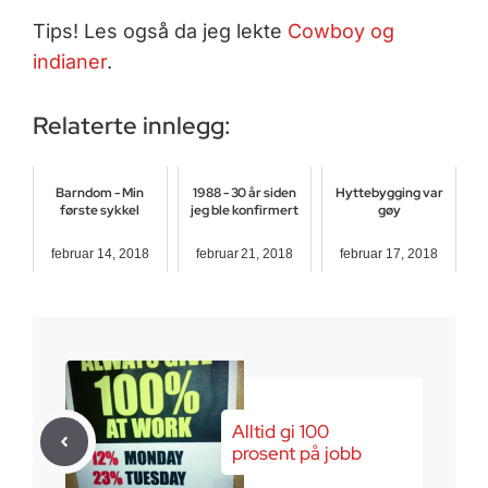
Tips! Les også da jeg lekte
Cowboy og
indianer
.
Relaterte innlegg:
Barndom - Min
1988 - 30 år siden
Hyttebygging var
første sykkel
jeg ble konfirmert
gøy
februar 14, 2018
februar 21, 2018
februar 17, 2018
Alltid gi 100
prosent på jobb