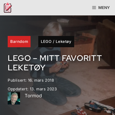
Hopp
MENY
til
innhold
Barndom
LEGO
/
Leketøy
LEGO – MITT FAVORITT
LEKETØY
Publisert:
16. mars 2018
Oppdatert:
13. mars 2023
Tormod