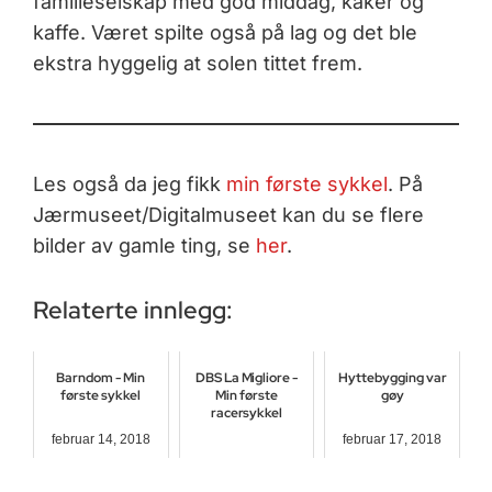
familieselskap med god middag, kaker og
kaffe. Været spilte også på lag og det ble
ekstra hyggelig at solen tittet frem.
Les også da jeg fikk
min første sykkel
. På
Jærmuseet/Digitalmuseet kan du se flere
bilder av gamle ting, se
her
.
Relaterte innlegg:
Barndom - Min
DBS La Migliore -
Hyttebygging var
første sykkel
Min første
gøy
racersykkel
februar 14, 2018
februar 17, 2018
januar 26, 2018