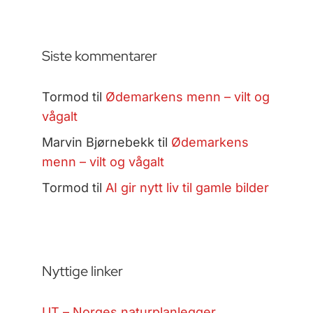
Siste kommentarer
Tormod
til
Ødemarkens menn – vilt og
vågalt
Marvin Bjørnebekk
til
Ødemarkens
menn – vilt og vågalt
Tormod
til
AI gir nytt liv til gamle bilder
Nyttige linker
UT – Norges naturplanlegger