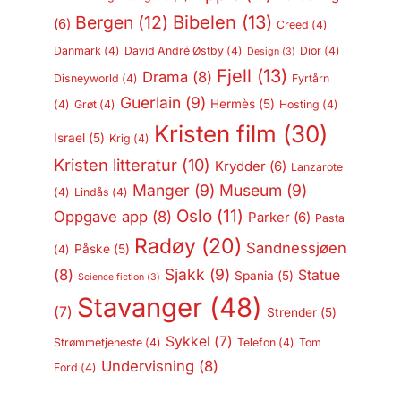
Bergen
(12)
Bibelen
(13)
(6)
Creed
(4)
Danmark
(4)
David André Østby
(4)
Dior
(4)
Design
(3)
Fjell
(13)
Drama
(8)
Disneyworld
(4)
Fyrtårn
Guerlain
(9)
Hermès
(5)
(4)
Grøt
(4)
Hosting
(4)
Kristen film
(30)
Israel
(5)
Krig
(4)
Kristen litteratur
(10)
Krydder
(6)
Lanzarote
Manger
(9)
Museum
(9)
(4)
Lindås
(4)
Oslo
(11)
Oppgave app
(8)
Parker
(6)
Pasta
Radøy
(20)
Sandnessjøen
Påske
(5)
(4)
Sjakk
(9)
(8)
Statue
Spania
(5)
Science fiction
(3)
Stavanger
(48)
(7)
Strender
(5)
Sykkel
(7)
Strømmetjeneste
(4)
Telefon
(4)
Tom
Undervisning
(8)
Ford
(4)