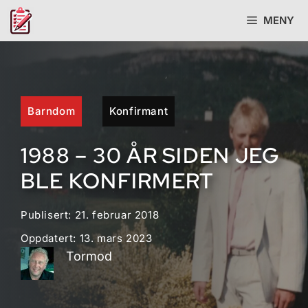
Hopp
MENY
til
innhold
Barndom
Konfirmant
1988 – 30 ÅR SIDEN JEG
BLE KONFIRMERT
Publisert:
21. februar 2018
Oppdatert:
13. mars 2023
Tormod