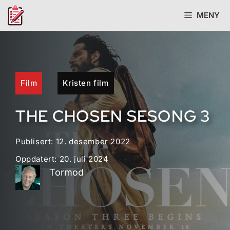
Hopp
MENY
til
innhold
Film
Kristen film
THE CHOSEN SESONG 3
Publisert:
12. desember 2022
Oppdatert:
20. juli 2024
Tormod