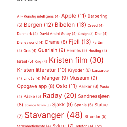
Apple
(11)
Barbering
AI - Kunstig intelligens
(4)
Bergen
(12)
Bibelen
(13)
(6)
Creed
(4)
Danmark
(4)
David André Østby
(4)
Dior
(4)
Design
(3)
Fjell
(13)
Drama
(8)
Disneyworld
(4)
Fyrtårn
Guerlain
(9)
Hermès
(5)
(4)
Grøt
(4)
Hosting
(4)
Kristen film
(30)
Israel
(5)
Krig
(4)
Kristen litteratur
(10)
Krydder
(6)
Lanzarote
Manger
(9)
Museum
(9)
(4)
Lindås
(4)
Oslo
(11)
Oppgave app
(8)
Parker
(6)
Pasta
Radøy
(20)
Sandnessjøen
Påske
(5)
(4)
Sjakk
(9)
(8)
Statue
Spania
(5)
Science fiction
(3)
Stavanger
(48)
(7)
Strender
(5)
Sykkel
(7)
Strømmetjeneste
(4)
Telefon
(4)
Tom