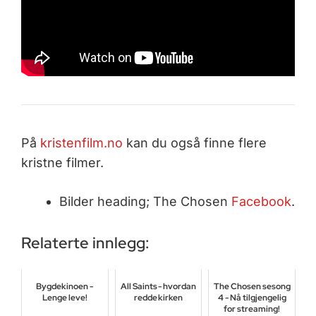
På
kristenfilm.no
kan du også finne flere
kristne filmer.
Bilder heading; The Chosen
Facebook
.
Relaterte innlegg:
Bygdekinoen -
All Saints - hvordan
The Chosen sesong
Lenge leve!
redde kirken
4 - Nå tilgjengelig
for streaming!