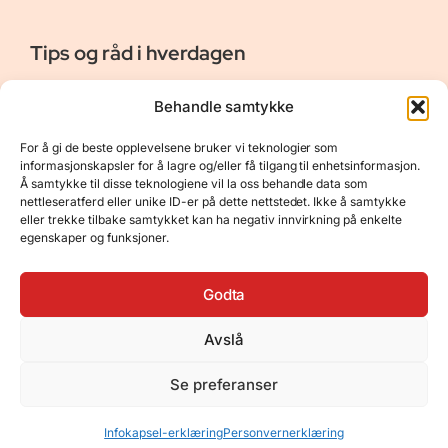
Tips og råd i hverdagen
Er vår bloggside hvor vi ønsker å dele våre opplevelser og
Behandle samtykke
gi deg råd og tips innen reiser, hotell - og restauranter,
naturopplevelser, personlig pleie, data, film og bøker m.m.
For å gi de beste opplevelsene bruker vi teknologier som
Nyttige Linker
Resurser
informasjonskapsler for å lagre og/eller få tilgang til enhetsinformasjon.
Å samtykke til disse teknologiene vil la oss behandle data som
Om oss
Personvernerklæring
nettleseratferd eller unike ID-er på dette nettstedet. Ikke å samtykke
eller trekke tilbake samtykket kan ha negativ innvirkning på enkelte
Kontakt
Opphavsrett
egenskaper og funksjoner.
Spørsmål og svar
Støtt oss
Godta
Avslå
© 2025 Tips og råd i hverdagen • Bygget
Se preferanser
med
GeneratePress
•
Hosted by
Hostinger
Infokapsel-erklæring
Personvernerklæring