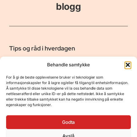
blogg
Tips og råd i hverdagen
Er vår bloggside hvor vi ønsker å dele våre opplevelser og
Behandle samtykke
gi deg råd og tips innen reiser, hotell - og restauranter,
naturopplevelser, personlig pleie, data, film og bøker m.m.
For å gi de beste opplevelsene bruker vi teknologier som
Nyttige Linker
Resurser
informasjonskapsler for å lagre og/eller få tilgang til enhetsinformasjon.
Å samtykke til disse teknologiene vil la oss behandle data som
Om oss
Personvernerklæring
nettleseratferd eller unike ID-er på dette nettstedet. Ikke å samtykke
eller trekke tilbake samtykket kan ha negativ innvirkning på enkelte
Kontakt
Opphavsrett
egenskaper og funksjoner.
Spørsmål og svar
Støtt oss
Godta
Avslå