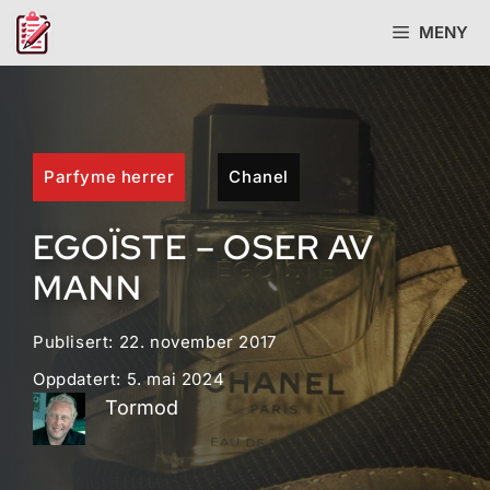
Hopp
MENY
til
innhold
Parfyme herrer
Chanel
EGOÏSTE – OSER AV
MANN
Publisert:
22. november 2017
Oppdatert:
5. mai 2024
Tormod