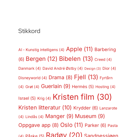
Stikkord
Apple
(11)
Barbering
AI - Kunstig intelligens
(4)
Bergen
(12)
Bibelen
(13)
(6)
Creed
(4)
Danmark
(4)
David André Østby
(4)
Dior
(4)
Design
(3)
Fjell
(13)
Drama
(8)
Disneyworld
(4)
Fyrtårn
Guerlain
(9)
Hermès
(5)
(4)
Grøt
(4)
Hosting
(4)
Kristen film
(30)
Israel
(5)
Krig
(4)
Kristen litteratur
(10)
Krydder
(6)
Lanzarote
Manger
(9)
Museum
(9)
(4)
Lindås
(4)
Oslo
(11)
Oppgave app
(8)
Parker
(6)
Pasta
Radøy
(20)
Sandnessjøen
Påske
(5)
(4)