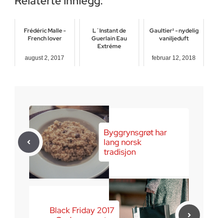
Relaterte innlegg:
Frédéric Malle -
L´Instant de
Gaultier² - nydelig
French lover
Guerlain Eau
vaniljeduft
Extréme
august 2, 2017
februar 12, 2018
desember 27, 2017
Byggrynsgrøt har
lang norsk
tradisjon
Black Friday 2017