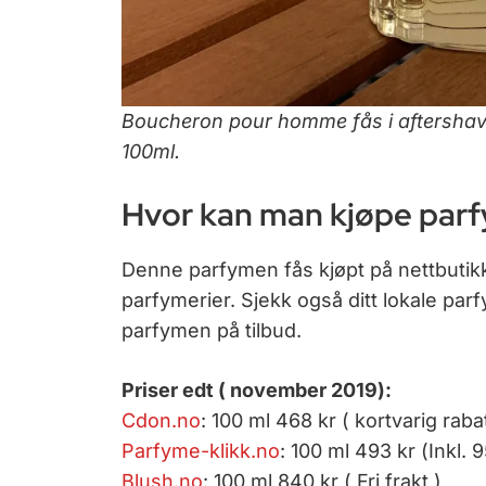
Boucheron pour homme fås i aftershave
100ml.
Hvor kan man kjøpe par
Denne parfymen fås kjøpt på nettbutik
parfymerier. Sjekk også ditt lokale par
parfymen på tilbud.
Priser edt ( november 2019):
Cdon.no
: 100 ml 468 kr ( kortvarig rabat
Parfyme-klikk.no
: 100 ml 493 kr (Inkl. 95
Blush.no
: 100 ml 840 kr ( Fri frakt )