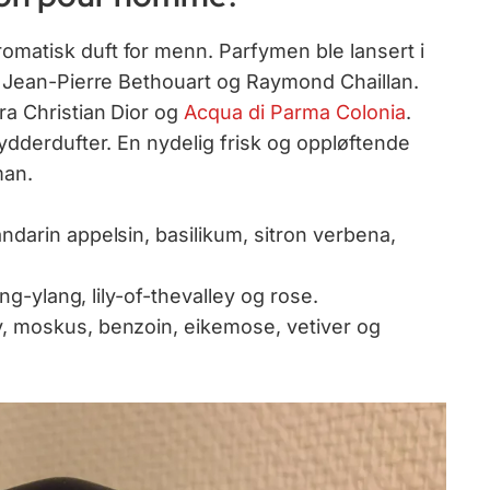
matisk duft for menn. Parfymen ble lansert i
, Jean-Pierre Bethouart og Raymond Chaillan.
ra Christian Dior og
Acqua di Parma Colonia
.
ydderdufter. En nydelig frisk og oppløftende
man.
darin appelsin, basilikum, sitron verbena,
ang-ylang, lily-of-thevalley og rose.
v, moskus, benzoin, eikemose, vetiver og