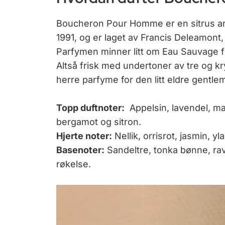
Boucheron Pour Homme er en sitrus aro
1991, og er laget av Francis Deleamont
Parfymen minner litt om Eau Sauvage f
Altså frisk med undertoner av tre og kr
herre parfyme for den litt eldre gentle
Topp duftnoter:
Appelsin, lavendel, man
bergamot og sitron.
Hjerte noter:
Nellik, orrisrot, jasmin, yl
Basenoter:
Sandeltre, tonka bønne, ra
røkelse.