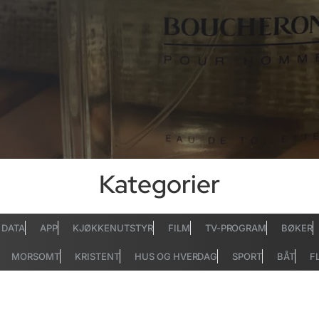
Kategorier
DATA
APP
KJØKKENUTSTYR
FILM
TV-PROGRAM
BØKER
MORSOMT
KRISTENT
HUS OG HVERDAG
SPORT
BÅT
F