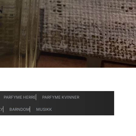
PARFYME HERRE
PARFYME KVINNER
LY
BARNDOM
MUSIKK