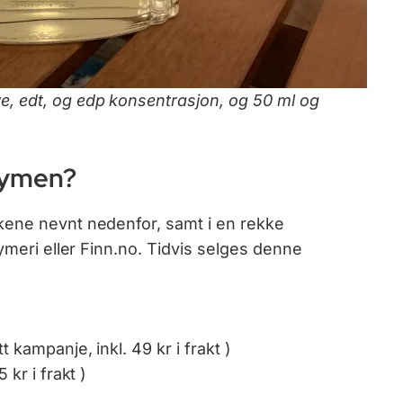
, edt, og edp konsentrasjon, og 50 ml og
fymen?
kene nevnt nedenfor, samt i en rekke
fymeri eller Finn.no. Tidvis selges denne
t kampanje, inkl. 49 kr i frakt )
 kr i frakt )