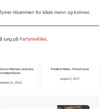
fymer tilsammen for både menn og kvinner.
å salg på
ParfymeKlikk
.
d en av Michael Jacksons
Frédéric Malle - French lover
vorittparfymer
august 2, 2017
sember 21, 2016