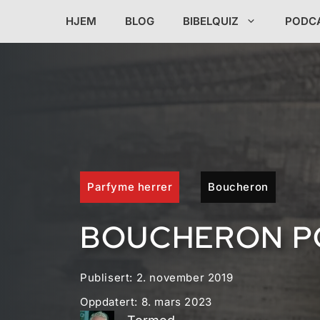
Hopp
HJEM
BLOG
BIBELQUIZ
PODC
til
innhold
Parfyme herrer
Boucheron
BOUCHERON P
Publisert:
2. november 2019
Oppdatert:
8. mars 2023