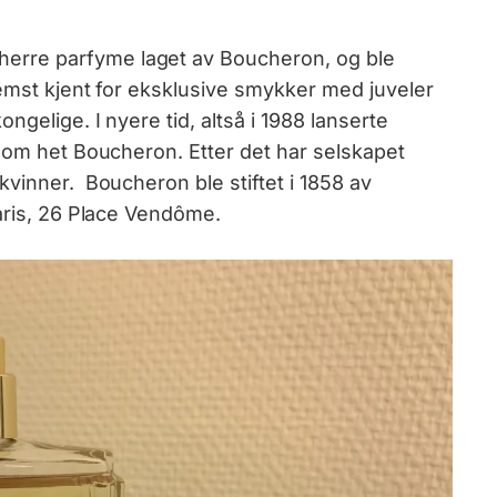
 herre parfyme laget av Boucheron, og ble
remst kjent for eksklusive smykker med juveler
ngelige. I nyere tid, altså i 1988 lanserte
 som het Boucheron. Etter det har selskapet
vinner. Boucheron ble stiftet i 1858 av
Paris, 26 Place Vendôme.