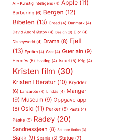
Apple
(11)
AI - Kunstig intelligens
(4)
Bergen
(12)
Barbering
(6)
Bibelen
(13)
Creed
(4)
Danmark
(4)
David André Østby
(4)
Dior
(4)
Design
(3)
Fjell
Drama
(8)
Disneyworld
(4)
(13)
Guerlain
(9)
Fyrtårn
(4)
Grøt
(4)
Hermès
(5)
Israel
(5)
Hosting
(4)
Krig
(4)
Kristen film
(30)
Kristen litteratur
(10)
Krydder
Manger
(6)
Lanzarote
(4)
Lindås
(4)
(9)
Museum
(9)
Oppgave app
Oslo
(11)
(8)
Parker
(6)
Pasta
(4)
Radøy
(20)
Påske
(5)
Sandnessjøen
(8)
Science fiction
(3)
Sjakk
(9)
Statue
(7)
Spania
(5)