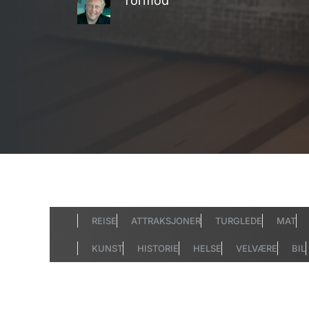
Tormod
REISE
ATTRAKSJONER
TURGLEDE
MAT
KUNST
HISTORIE
HELSE
VELVÆRE
BIL