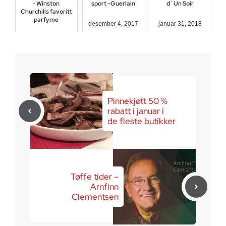
- Winston
sport - Guerlain
d`Un Soir
Churchills favoritt
parfyme
desember 4, 2017
januar 31, 2018
november 15, 2017
Pinnekjøtt 50 %
rabatt i januar i
de fleste butikker
Tøffe tider –
Arnfinn
Clementsen