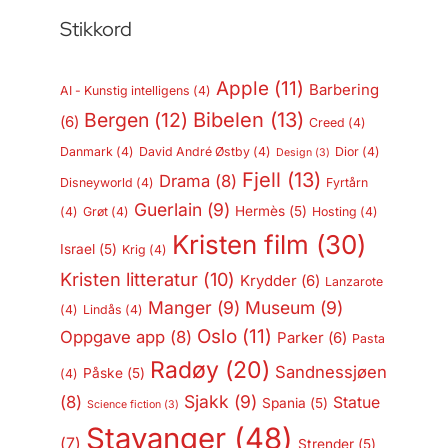
Stikkord
Apple
(11)
Barbering
AI - Kunstig intelligens
(4)
Bergen
(12)
Bibelen
(13)
(6)
Creed
(4)
Danmark
(4)
David André Østby
(4)
Dior
(4)
Design
(3)
Fjell
(13)
Drama
(8)
Disneyworld
(4)
Fyrtårn
Guerlain
(9)
Hermès
(5)
(4)
Grøt
(4)
Hosting
(4)
Kristen film
(30)
Israel
(5)
Krig
(4)
Kristen litteratur
(10)
Krydder
(6)
Lanzarote
Manger
(9)
Museum
(9)
(4)
Lindås
(4)
Oslo
(11)
Oppgave app
(8)
Parker
(6)
Pasta
Radøy
(20)
Sandnessjøen
Påske
(5)
(4)
Sjakk
(9)
(8)
Statue
Spania
(5)
Science fiction
(3)
Stavanger
(48)
(7)
Strender
(5)