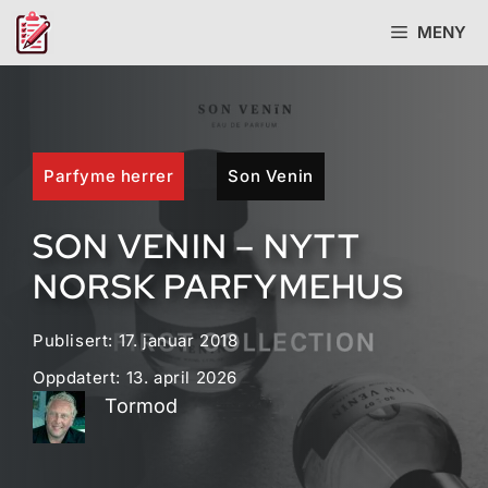
Hopp
MENY
til
innhold
Parfyme herrer
Son Venin
SON VENIN – NYTT
NORSK PARFYMEHUS
Publisert:
17. januar 2018
Oppdatert:
13. april 2026
Tormod