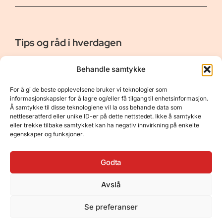
Tips og råd i hverdagen
Er vår bloggside hvor vi ønsker å dele våre opplevelser og
Behandle samtykke
gi deg råd og tips innen reiser, hotell - og restauranter,
naturopplevelser, personlig pleie, data, film og bøker m.m.
For å gi de beste opplevelsene bruker vi teknologier som
Nyttige Linker
Resurser
informasjonskapsler for å lagre og/eller få tilgang til enhetsinformasjon.
Å samtykke til disse teknologiene vil la oss behandle data som
Om oss
Personvernerklæring
nettleseratferd eller unike ID-er på dette nettstedet. Ikke å samtykke
eller trekke tilbake samtykket kan ha negativ innvirkning på enkelte
Kontakt
Opphavsrett
egenskaper og funksjoner.
Spørsmål og svar
Støtt oss
Godta
Avslå
© 2025 Tips og råd i hverdagen • Bygget
Se preferanser
med
GeneratePress
•
Hosted by
Hostinger