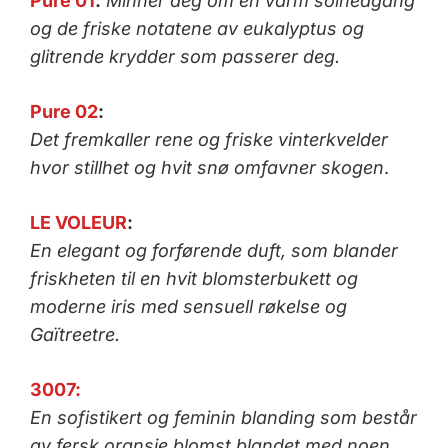
Pure 01
:
Minner deg om en varm solnedgang
og de friske notatene av eukalyptus og
glitrende krydder som passerer deg.
Pure 02
:
Det fremkaller rene og friske vinterkvelder
hvor stillhet og hvit snø omfavner skogen
.
LE VOLEUR
:
En elegant og forførende duft, som blander
friskheten til en hvit blomsterbukett og
moderne iris med sensuell røkelse og
Gaïtreetre.
3007:
En sofistikert og feminin blanding som består
av fersk oransje blomst blandet med noen