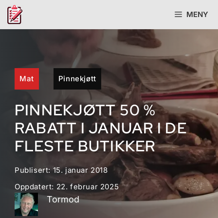
Hopp
MENY
til
innhold
Mat
Pinnekjøtt
PINNEKJØTT 50 %
RABATT I JANUAR I DE
FLESTE BUTIKKER
Publisert:
15. januar 2018
Oppdatert:
22. februar 2025
Tormod