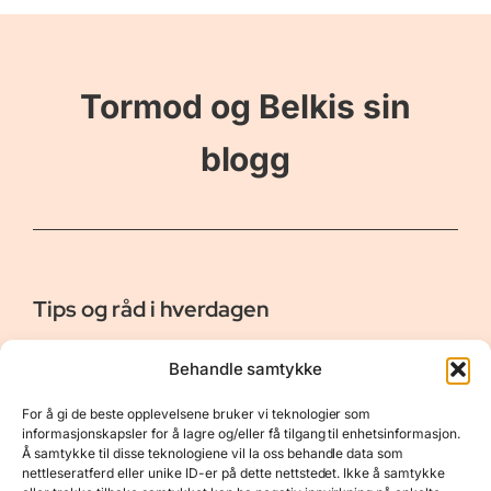
Tormod og Belkis sin
blogg
Tips og råd i hverdagen
Er vår bloggside hvor vi ønsker å dele våre opplevelser og
Behandle samtykke
gi deg råd og tips innen reiser, hotell - og restauranter,
naturopplevelser, personlig pleie, data, film og bøker m.m.
For å gi de beste opplevelsene bruker vi teknologier som
Nyttige Linker
Resurser
informasjonskapsler for å lagre og/eller få tilgang til enhetsinformasjon.
Å samtykke til disse teknologiene vil la oss behandle data som
Om oss
Personvernerklæring
nettleseratferd eller unike ID-er på dette nettstedet. Ikke å samtykke