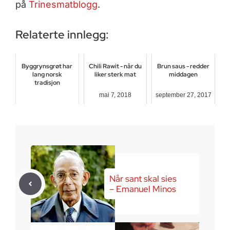
på
Trinesmatblogg
.
Relaterte innlegg:
Byggrynsgrøt har
Chili Rawit - når du
Brun saus - redder
lang norsk
liker sterk mat
middagen
tradisjon
mai 7, 2018
september 27, 2017
november 20, 2017
Når sant skal sies
– Emanuel Minos