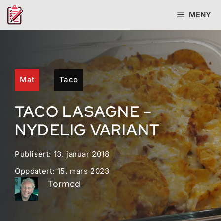
Hopp
MENY
til
innhold
Mat
Taco
TACO LASAGNE –
NYDELIG VARIANT
Publisert:
13. januar 2018
Oppdatert:
15. mars 2023
Tormod