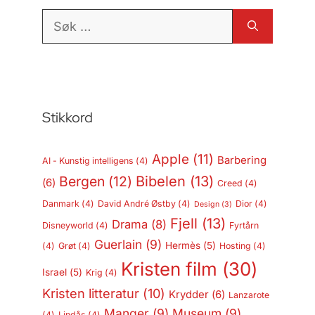
Søk
etter:
Stikkord
Apple
(11)
Barbering
AI - Kunstig intelligens
(4)
Bergen
(12)
Bibelen
(13)
(6)
Creed
(4)
Danmark
(4)
David André Østby
(4)
Dior
(4)
Design
(3)
Fjell
(13)
Drama
(8)
Disneyworld
(4)
Fyrtårn
Guerlain
(9)
Hermès
(5)
(4)
Grøt
(4)
Hosting
(4)
Kristen film
(30)
Israel
(5)
Krig
(4)
Kristen litteratur
(10)
Krydder
(6)
Lanzarote
Manger
(9)
Museum
(9)
(4)
Lindås
(4)