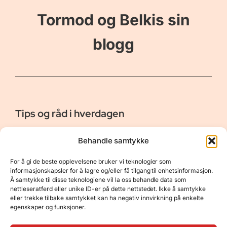
Tormod og Belkis sin
blogg
Tips og råd i hverdagen
Er vår bloggside hvor vi ønsker å dele våre opplevelser og
Behandle samtykke
gi deg råd og tips innen reiser, hotell - og restauranter,
naturopplevelser, personlig pleie, data, film og bøker m.m.
For å gi de beste opplevelsene bruker vi teknologier som
Nyttige Linker
Resurser
informasjonskapsler for å lagre og/eller få tilgang til enhetsinformasjon.
Å samtykke til disse teknologiene vil la oss behandle data som
Om oss
Personvernerklæring
nettleseratferd eller unike ID-er på dette nettstedet. Ikke å samtykke
eller trekke tilbake samtykket kan ha negativ innvirkning på enkelte
Kontakt
Opphavsrett
egenskaper og funksjoner.
Spørsmål og svar
Støtt oss