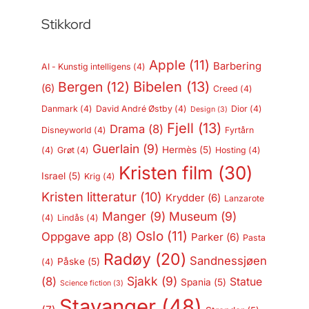
Stikkord
Apple
(11)
Barbering
AI - Kunstig intelligens
(4)
Bergen
(12)
Bibelen
(13)
(6)
Creed
(4)
Danmark
(4)
David André Østby
(4)
Dior
(4)
Design
(3)
Fjell
(13)
Drama
(8)
Disneyworld
(4)
Fyrtårn
Guerlain
(9)
Hermès
(5)
(4)
Grøt
(4)
Hosting
(4)
Kristen film
(30)
Israel
(5)
Krig
(4)
Kristen litteratur
(10)
Krydder
(6)
Lanzarote
Manger
(9)
Museum
(9)
(4)
Lindås
(4)
Oslo
(11)
Oppgave app
(8)
Parker
(6)
Pasta
Radøy
(20)
Sandnessjøen
Påske
(5)
(4)
Sjakk
(9)
(8)
Statue
Spania
(5)
Science fiction
(3)
Stavanger
(48)