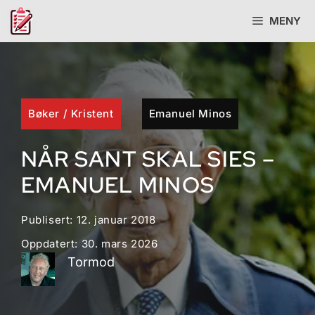
Hopp
MENY
til
innhold
Bøker
/
Kristent
Emanuel Minos
NÅR SANT SKAL SIES –
EMANUEL MINOS
Publisert:
12. januar 2018
Oppdatert:
30. mars 2026
Tormod