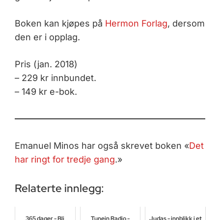
Boken kan kjøpes på
Hermon Forlag
, dersom
den er i opplag.
Pris (jan. 2018)
– 229 kr innbundet.
– 149 kr e-bok.
Emanuel Minos har også skrevet boken «
Det
har ringt for tredje gang
.»
Relaterte innlegg:
365 dager - Bli
Tunein Radio -
Judas - innblikk i et