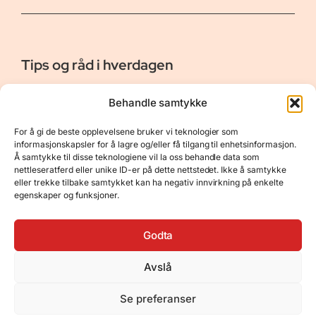
Tips og råd i hverdagen
Er vår bloggside hvor vi ønsker å dele våre opplevelser og
Behandle samtykke
gi deg råd og tips innen reiser, hotell - og restauranter,
naturopplevelser, personlig pleie, data, film og bøker m.m.
For å gi de beste opplevelsene bruker vi teknologier som
Nyttige Linker
Resurser
informasjonskapsler for å lagre og/eller få tilgang til enhetsinformasjon.
Å samtykke til disse teknologiene vil la oss behandle data som
Om oss
Personvernerklæring
nettleseratferd eller unike ID-er på dette nettstedet. Ikke å samtykke
eller trekke tilbake samtykket kan ha negativ innvirkning på enkelte
Kontakt
Opphavsrett
egenskaper og funksjoner.
Spørsmål og svar
Støtt oss
Godta
Avslå
© 2025 Tips og råd i hverdagen • Bygget
Se preferanser
med
GeneratePress
•
Hosted by
Hostinger