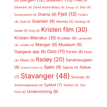
(6)
Creed
(4)
Danmark
(4)
David André Østby
(4)
Dior
(4)
Design
(3)
Fjell
(13)
Drama
(8)
Disneyworld
(4)
Fyrtårn
Guerlain
(9)
Hermès
(5)
(4)
Grøt
(4)
Hosting
(4)
Kristen film
(30)
Israel
(5)
Krig
(4)
Kristen litteratur
(10)
Krydder
(6)
Lanzarote
Manger
(9)
Museum
(9)
(4)
Lindås
(4)
Oslo
(11)
Oppgave app
(8)
Parker
(6)
Pasta
Radøy
(20)
Sandnessjøen
Påske
(5)
(4)
Sjakk
(9)
(8)
Statue
Spania
(5)
Science fiction
(3)
Stavanger
(48)
(7)
Strender
(5)
Sykkel
(7)
Strømmetjeneste
(4)
Telefon
(4)
Tom
Undervisning
(8)
Ford
(4)