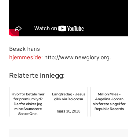
Besøk hans
hjemmeside
: http://www.newglory.org.
Relaterte innlegg:
Hvorfor betale mer
Langfredag - Jesus
Million Miles -
for premium lyd?
gikk via Dolorosa
Angelina Jordan
Derfor elsker jeg
sin første singel for
mine Soundcore
Republic Records
mars 30, 2018
Space One.
november 9, 2020
januar 25, 2026