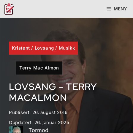
Hopp
MENY
til
innhold
Kristent
/
Lovsang
/
Musikk
Terry Mac Almon
LOVSANG – TERRY
MACALMON
Publisert:
26. august 2016
Oppdatert:
26. januar 2025
Tormod