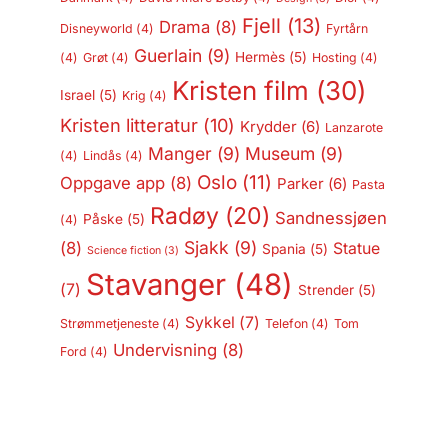
Fjell
(13)
Drama
(8)
Disneyworld
(4)
Fyrtårn
Guerlain
(9)
Hermès
(5)
(4)
Grøt
(4)
Hosting
(4)
Kristen film
(30)
Israel
(5)
Krig
(4)
Kristen litteratur
(10)
Krydder
(6)
Lanzarote
Manger
(9)
Museum
(9)
(4)
Lindås
(4)
Oslo
(11)
Oppgave app
(8)
Parker
(6)
Pasta
Radøy
(20)
Sandnessjøen
Påske
(5)
(4)
Sjakk
(9)
(8)
Statue
Spania
(5)
Science fiction
(3)
Stavanger
(48)
(7)
Strender
(5)
Sykkel
(7)
Strømmetjeneste
(4)
Telefon
(4)
Tom
Undervisning
(8)
Ford
(4)