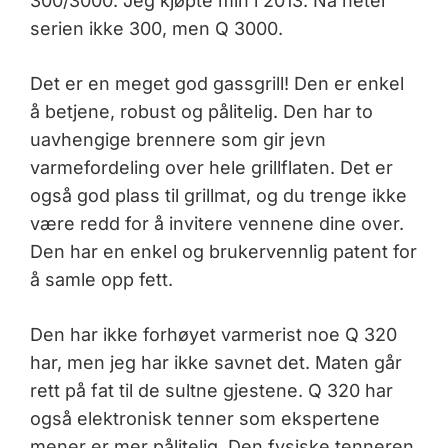
300/3000. Jeg kjøpte min i 2013. Nå heter
serien ikke 300, men Q 3000.
Det er en meget god gassgrill! Den er enkel
å betjene, robust og pålitelig. Den har to
uavhengige brennere som gir jevn
varmefordeling over hele grillflaten. Det er
også god plass til grillmat, og du trenge ikke
være redd for å invitere vennene dine over.
Den har en enkel og brukervennlig patent for
å samle opp fett.
Den har ikke forhøyet varmerist noe Q 320
har, men jeg har ikke savnet det. Maten går
rett på fat til de sultne gjestene. Q 320 har
også elektronisk tenner som ekspertene
mener er mer pålitelig. Den fysiske tenneren