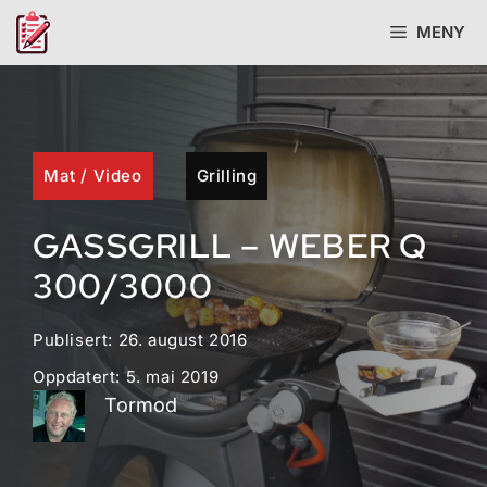
Hopp
MENY
til
innhold
Mat
/
Video
Grilling
GASSGRILL – WEBER Q
300/3000
Publisert:
26. august 2016
Oppdatert:
5. mai 2019
Tormod