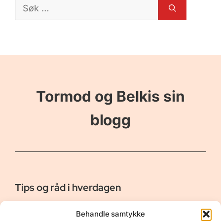
Søk
etter:
Tormod og Belkis sin
blogg
Tips og råd i hverdagen
Er vår bloggside hvor vi ønsker å dele våre opplevelser og
Behandle samtykke
gi deg råd og tips innen reiser, hotell - og restauranter,