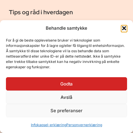
Tips og råd i hverdagen
Er vår bloggside hvor vi ønsker å dele våre opplevelser og
Behandle samtykke
gi deg råd og tips innen reiser, hotell - og restauranter,
naturopplevelser, personlig pleie, data, film og bøker m.m.
For å gi de beste opplevelsene bruker vi teknologier som
Nyttige Linker
Resurser
informasjonskapsler for å lagre og/eller få tilgang til enhetsinformasjon.
Å samtykke til disse teknologiene vil la oss behandle data som
Om oss
Personvernerklæring
nettleseratferd eller unike ID-er på dette nettstedet. Ikke å samtykke
eller trekke tilbake samtykket kan ha negativ innvirkning på enkelte
Kontakt
Opphavsrett
egenskaper og funksjoner.
Spørsmål og svar
Støtt oss
Godta
Avslå
© 2025 Tips og råd i hverdagen • Bygget
Se preferanser
med
GeneratePress
•
Hosted by
Hostinger
Infokapsel-erklæring
Personvernerklæring