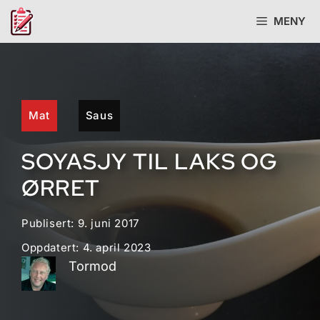
Hopp
MENY
til
innhold
Mat
Saus
SOYASJY TIL LAKS OG
ØRRET
Publisert:
9. juni 2017
Oppdatert:
4. april 2023
Tormod