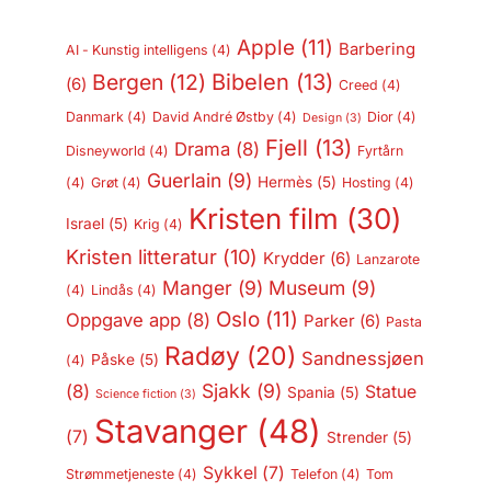
Apple
(11)
Barbering
AI - Kunstig intelligens
(4)
Bergen
(12)
Bibelen
(13)
(6)
Creed
(4)
Danmark
(4)
David André Østby
(4)
Dior
(4)
Design
(3)
Fjell
(13)
Drama
(8)
Disneyworld
(4)
Fyrtårn
Guerlain
(9)
Hermès
(5)
(4)
Grøt
(4)
Hosting
(4)
Kristen film
(30)
Israel
(5)
Krig
(4)
Kristen litteratur
(10)
Krydder
(6)
Lanzarote
Manger
(9)
Museum
(9)
(4)
Lindås
(4)
Oslo
(11)
Oppgave app
(8)
Parker
(6)
Pasta
Radøy
(20)
Sandnessjøen
Påske
(5)
(4)
Sjakk
(9)
(8)
Statue
Spania
(5)
Science fiction
(3)
Stavanger
(48)
(7)
Strender
(5)
Sykkel
(7)
Strømmetjeneste
(4)
Telefon
(4)
Tom