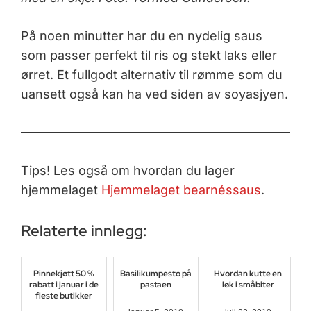
På noen minutter har du en nydelig saus
som passer perfekt til ris og stekt laks eller
ørret. Et fullgodt alternativ til rømme som du
uansett også kan ha ved siden av soyasjyen.
Tips! Les også om hvordan du lager
hjemmelaget
Hjemmelaget bearnéssaus
.
Relaterte innlegg:
Pinnekjøtt 50 %
Basilikumpesto på
Hvordan kutte en
rabatt i januar i de
pastaen
løk i småbiter
fleste butikker