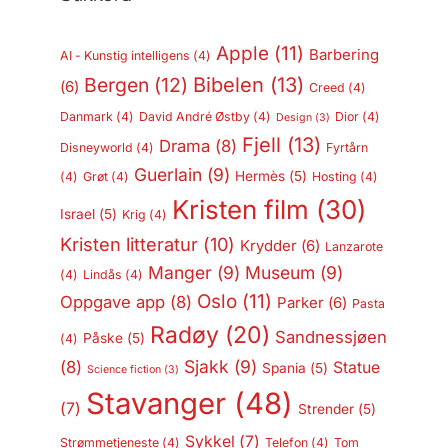
Apple
(11)
Barbering
AI - Kunstig intelligens
(4)
Bergen
(12)
Bibelen
(13)
(6)
Creed
(4)
Danmark
(4)
David André Østby
(4)
Dior
(4)
Design
(3)
Fjell
(13)
Drama
(8)
Disneyworld
(4)
Fyrtårn
Guerlain
(9)
Hermès
(5)
(4)
Grøt
(4)
Hosting
(4)
Kristen film
(30)
Israel
(5)
Krig
(4)
Kristen litteratur
(10)
Krydder
(6)
Lanzarote
Manger
(9)
Museum
(9)
(4)
Lindås
(4)
Oslo
(11)
Oppgave app
(8)
Parker
(6)
Pasta
Radøy
(20)
Sandnessjøen
Påske
(5)
(4)
Sjakk
(9)
(8)
Statue
Spania
(5)
Science fiction
(3)
Stavanger
(48)
(7)
Strender
(5)
Sykkel
(7)
Strømmetjeneste
(4)
Telefon
(4)
Tom