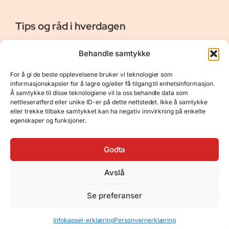
Tips og råd i hverdagen
Er vår bloggside hvor vi ønsker å dele våre opplevelser og
Behandle samtykke
gi deg råd og tips innen reiser, hotell - og restauranter,
naturopplevelser, personlig pleie, data, film og bøker m.m.
For å gi de beste opplevelsene bruker vi teknologier som
Nyttige Linker
Resurser
informasjonskapsler for å lagre og/eller få tilgang til enhetsinformasjon.
Å samtykke til disse teknologiene vil la oss behandle data som
Om oss
Personvernerklæring
nettleseratferd eller unike ID-er på dette nettstedet. Ikke å samtykke
eller trekke tilbake samtykket kan ha negativ innvirkning på enkelte
Kontakt
Opphavsrett
egenskaper og funksjoner.
Spørsmål og svar
Støtt oss
Godta
Avslå
© 2025 Tips og råd i hverdagen • Bygget
Se preferanser
med
GeneratePress
•
Hosted by
Hostinger
Infokapsel-erklæring
Personvernerklæring