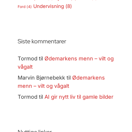
Undervisning
(8)
Ford
(4)
Siste kommentarer
Tormod
til
Ødemarkens menn – vilt og
vågalt
Marvin Bjørnebekk
til
Ødemarkens
menn – vilt og vågalt
Tormod
til
AI gir nytt liv til gamle bilder
Nyttige linker