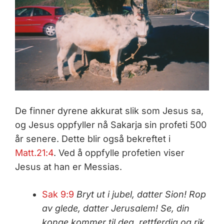
De finner dyrene akkurat slik som Jesus sa,
og Jesus oppfyller nå Sakarja sin profeti 500
år senere. Dette blir også bekreftet i
Matt.21:4
. Ved å oppfylle profetien viser
Jesus at han er Messias.
Sak 9:9
Bryt ut i jubel, datter Sion! Rop
av glede, datter Jerusalem!
Se, din
konge kommer til deg, rettferdig og rik