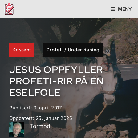
Hopp
MENY
til
innhold
Kristent
Profeti
/
Undervisning
JESUS OPPFYLLER
PROFETI-RIR PÅ EN
ESELFOLE
Publisert:
9. april 2017
Oppdatert:
25. januar 2025
Tormod