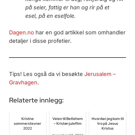
på seier,
fattig er han og rir på et
esel, på en eselfole.
Dagen.no
har en god artikkel som omhandler
detaljer i disse profetier.
Tips! Les også da vi besøkte
Jerusalem –
Gravhagen
.
Relaterte innlegg:
Kristne
Veien til Betlehem
Hvordan jeg kom til
sommerstevner
– Kristen julefilm
tro på Jesus
2022
Kristus