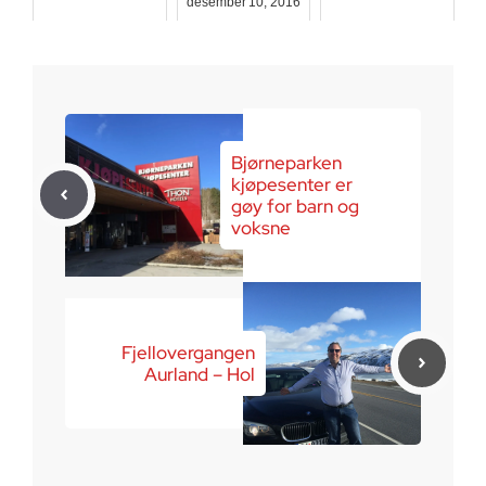
desember 10, 2016
juni 29, 2022
juli 23, 2016
Bjørneparken
kjøpesenter er
gøy for barn og
voksne
Fjellovergangen
Aurland – Hol